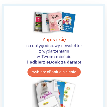
Zapisz się
Interesują mnie wydarzenia z
na cotygodniowy newsletter
tego regionu:
z wydarzeniami
w Twoim mieście
i odbierz eBook za darmo!
Warszawa
Śląsk
Łódź
Kraków
wybierz eBook dla siebie
Trójmiasto
Południe
Poznań
Północ
Wrocław
Wszystkie
Wybieram