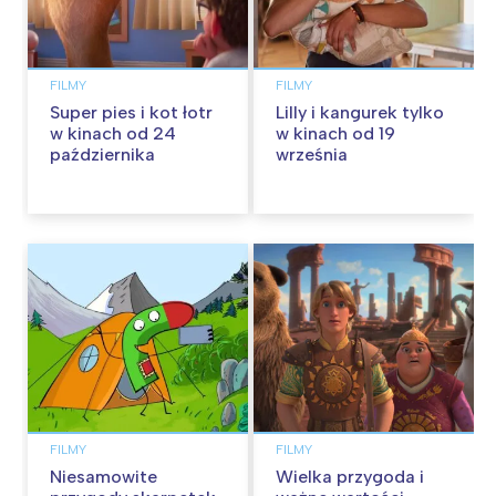
FILMY
FILMY
Super pies i kot łotr
Lilly i kangurek tylko
w kinach od 24
w kinach od 19
października
września
FILMY
FILMY
Niesamowite
Wielka przygoda i