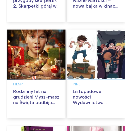
przygody skarpetek
ważne wartości –
2. Skarpetki górą! w
nowa bajka w kinach
kinach od 12
od 30 stycznia
września
FILMY
INNE
Rodzinny hit na
Listopadowe
grudzień! Mysz-masz
nowości
na Święta podbija
Wydawnictwa
kina pełnią humoru i
Skarpa Warszawska.
przygód
Zaczytaj się jesienią!