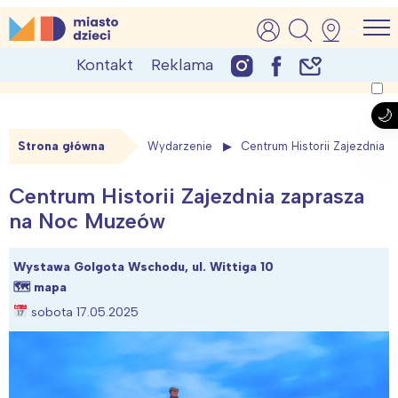
Skip
MiastoDzieci.pl
atrakcje dla dzieci, wydarzenia, imprezy rodzinne
to
Kontakt
Reklama
content
Strona główna
Wydarzenie
Centrum Historii Zajezdnia
Centrum Historii Zajezdnia zaprasza
na Noc Muzeów
Wystawa Golgota Wschodu, ul. Wittiga 10
🗺
mapa
sobota 17.05.2025