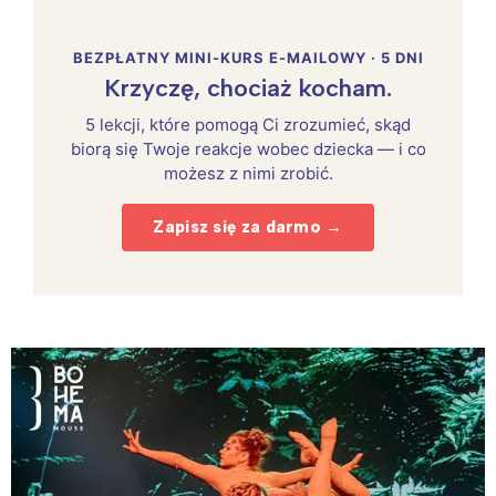
BEZPŁATNY MINI-KURS E-MAILOWY · 5 DNI
Krzyczę, chociaż kocham.
5 lekcji, które pomogą Ci zrozumieć, skąd
biorą się Twoje reakcje wobec dziecka — i co
możesz z nimi zrobić.
Zapisz się za darmo →