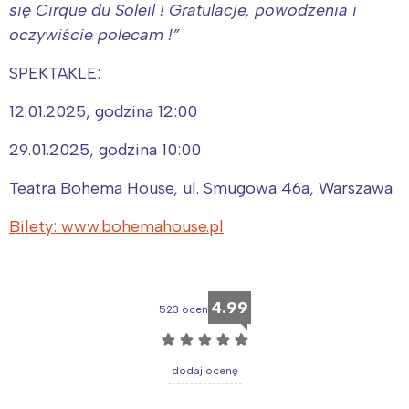
się Cirque du Soleil ! Gratulacje, powodzenia i
oczywiście polecam !”
SPEKTAKLE:
12.01.2025, godzina 12:00
29.01.2025, godzina 10:00
Teatra Bohema House, ul. Smugowa 46a, Warszawa
Interesują mnie wydarzenia z
Bilety: www.bohemahouse.pl
tego regionu:
Warszawa
Śląsk
4.99
523 ocen
Łódź
Kraków
☆
☆
☆
☆
☆
Trójmiasto
Południe
Poznań
Północ
dodaj ocenę
Wrocław
Wszystkie