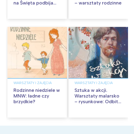
na Święta podbija
– warsztaty rodzinne
kina pełnią humoru i
przygód
WARSZTATY I ZAJĘCIA
WARSZTATY I ZAJĘCIA
Rodzinne niedziele w
Sztuka w akcji.
MNW: ładne czy
Warsztaty malarsko
brzydkie?
– rysunkowe: Odbite
tekstury – technika
frotażu