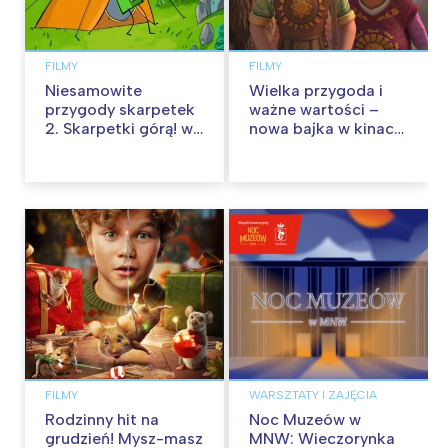
FILMY
FILMY
Niesamowite
Wielka przygoda i
przygody skarpetek
ważne wartości –
2. Skarpetki górą! w
nowa bajka w kinach
kinach od 12
od 30 stycznia
września
FILMY
WARSZTATY I ZAJĘCIA
Rodzinny hit na
Noc Muzeów w
grudzień! Mysz-masz
MNW: Wieczorynka