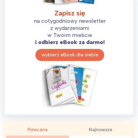
Zapisz się
na cotygodniowy newsletter
z wydarzeniami
Interesują mnie wydarzenia z
w Twoim mieście
tego regionu:
i odbierz eBook za darmo!
wybierz eBook dla siebie
Warszawa
Śląsk
Łódź
Kraków
Trójmiasto
Południe
Poznań
Północ
Wrocław
Wszystkie
Wybieram
Polecane
Najnowsze