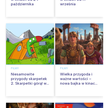
października
września
FILMY
FILMY
Niesamowite
Wielka przygoda i
przygody skarpetek
ważne wartości –
2. Skarpetki górą! w
nowa bajka w kinach
kinach od 12
od 30 stycznia
września