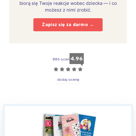
biorą się Twoje reakcje wobec dziecka — i co
możesz z nimi zrobić.
Zapisz się za darmo →
4.96
886 ocen
☆
☆
☆
☆
☆
dodaj ocenę