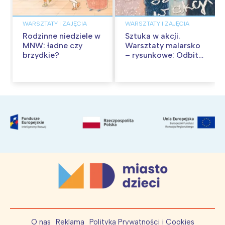
WARSZTATY I ZAJĘCIA
WARSZTATY I ZAJĘCIA
Rodzinne niedziele w
Sztuka w akcji.
MNW: ładne czy
Warsztaty malarsko
brzydkie?
– rysunkowe: Odbite
tekstury – technika
frotażu
O nas
Reklama
Polityka Prywatności i Cookies