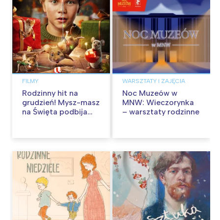
FILMY
WARSZTATY I ZAJĘCIA
Rodzinny hit na
Noc Muzeów w
grudzień! Mysz-masz
MNW: Wieczorynka
na Święta podbija
– warsztaty rodzinne
kina pełnią humoru i
przygód