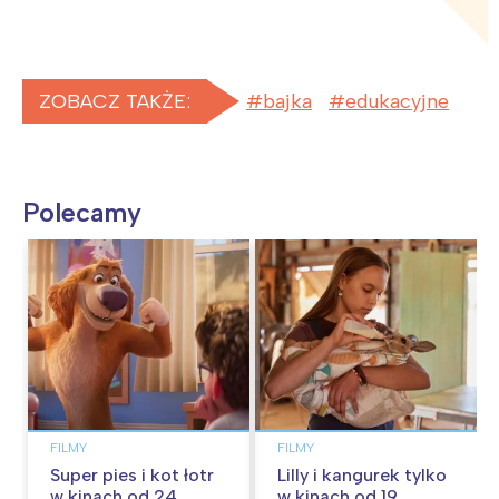
ZOBACZ TAKŻE:
bajka
edukacyjne
Polecamy
FILMY
FILMY
Super pies i kot łotr
Lilly i kangurek tylko
w kinach od 24
w kinach od 19