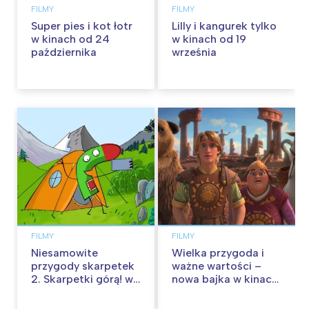
FILMY
FILMY
Super pies i kot łotr
Lilly i kangurek tylko
w kinach od 24
w kinach od 19
października
września
FILMY
FILMY
Niesamowite
Wielka przygoda i
przygody skarpetek
ważne wartości –
2. Skarpetki górą! w
nowa bajka w kinach
kinach od 12
od 30 stycznia
września