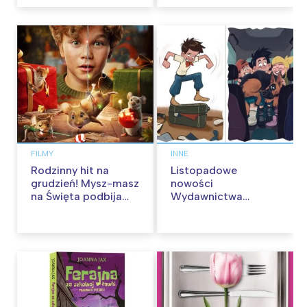
FILMY
INNE
Rodzinny hit na
Listopadowe
grudzień! Mysz-masz
nowości
na Święta podbija
Wydawnictwa
kina pełnią humoru i
Skarpa Warszawska.
przygód
Zaczytaj się jesienią!