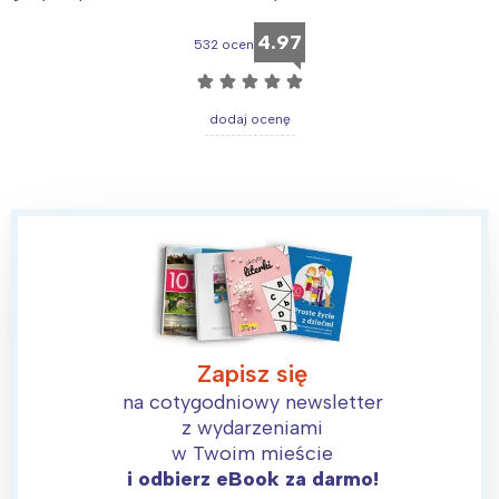
4.97
532 ocen
☆
☆
☆
☆
☆
dodaj ocenę
Interesują mnie wydarzenia z
tego regionu:
Warszawa
Śląsk
Łódź
Kraków
Trójmiasto
Południe
Poznań
Północ
Zapisz się
Wrocław
Wszystkie
na cotygodniowy newsletter
z wydarzeniami
w Twoim mieście
Wybieram
i odbierz eBook za darmo!