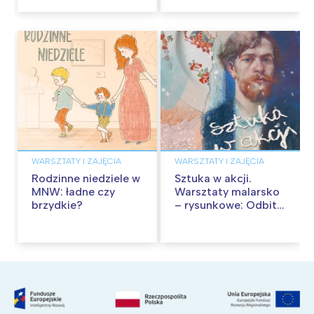
przygód
WARSZTATY I ZAJĘCIA
WARSZTATY I ZAJĘCIA
Rodzinne niedziele w
Sztuka w akcji.
MNW: ładne czy
Warsztaty malarsko
brzydkie?
– rysunkowe: Odbite
tekstury – technika
frotażu