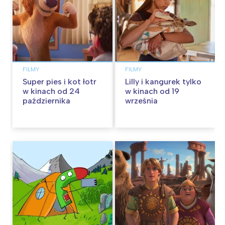
FILMY
FILMY
Super pies i kot łotr
Lilly i kangurek tylko
w kinach od 24
w kinach od 19
października
września