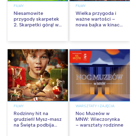
FILMY
FILMY
Niesamowite
Wielka przygoda i
przygody skarpetek
ważne wartości –
2. Skarpetki górą! w
nowa bajka w kinach
kinach od 12
od 30 stycznia
września
FILMY
WARSZTATY I ZAJĘCIA
Rodzinny hit na
Noc Muzeów w
grudzień! Mysz-masz
MNW: Wieczorynka
na Święta podbija
– warsztaty rodzinne
kina pełnią humoru i