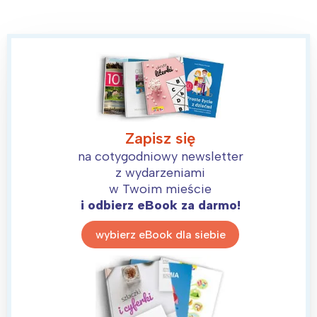
Zapisz się
Interesują mnie wydarzenia z
na cotygodniowy newsletter
tego regionu:
z wydarzeniami
w Twoim mieście
i odbierz eBook za darmo!
Warszawa
Śląsk
Łódź
Kraków
wybierz eBook dla siebie
Trójmiasto
Południe
Poznań
Północ
Wrocław
Wszystkie