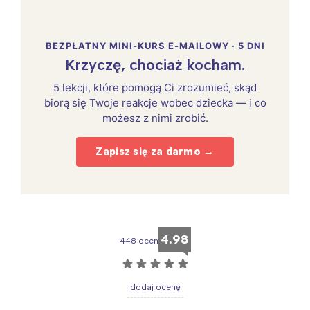
BEZPŁATNY MINI-KURS E-MAILOWY · 5 DNI
Krzyczę, chociaż kocham.
5 lekcji, które pomogą Ci zrozumieć, skąd
biorą się Twoje reakcje wobec dziecka — i co
możesz z nimi zrobić.
Zapisz się za darmo →
4.98
448 ocen
☆
☆
☆
☆
☆
dodaj ocenę