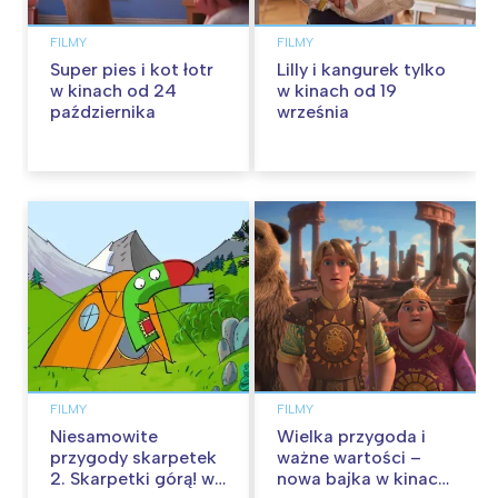
FILMY
FILMY
Super pies i kot łotr
Lilly i kangurek tylko
w kinach od 24
w kinach od 19
października
września
FILMY
FILMY
Niesamowite
Wielka przygoda i
przygody skarpetek
ważne wartości –
2. Skarpetki górą! w
nowa bajka w kinach