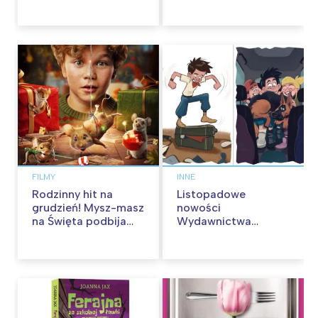
kinach od 12
od 30 stycznia
września
FILMY
INNE
Rodzinny hit na
Listopadowe
grudzień! Mysz-masz
nowości
na Święta podbija
Wydawnictwa
kina pełnią humoru i
Skarpa Warszawska.
przygód
Zaczytaj się jesienią!