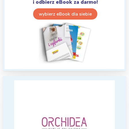
i odbierz eBook za darmo!
Warszawa
Śląsk
Łódź
Kraków
wybierz eBook dla siebie
Trójmiasto
Południe
Poznań
Północ
Wrocław
Wszystkie
Wybieram