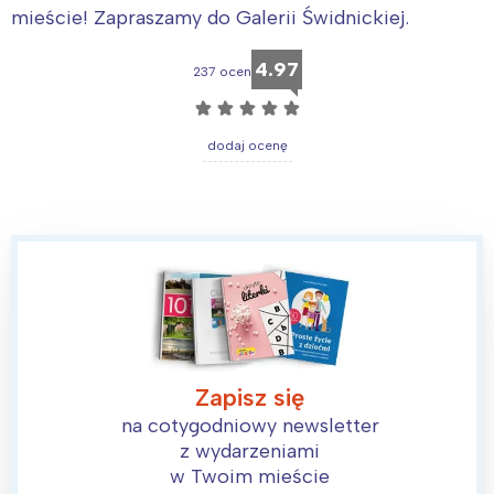
mieście! Zapraszamy do Galerii Świdnickiej.
4.97
237 ocen
☆
☆
☆
☆
☆
dodaj ocenę
Zapisz się
Interesują mnie wydarzenia z
na cotygodniowy newsletter
tego regionu:
z wydarzeniami
w Twoim mieście