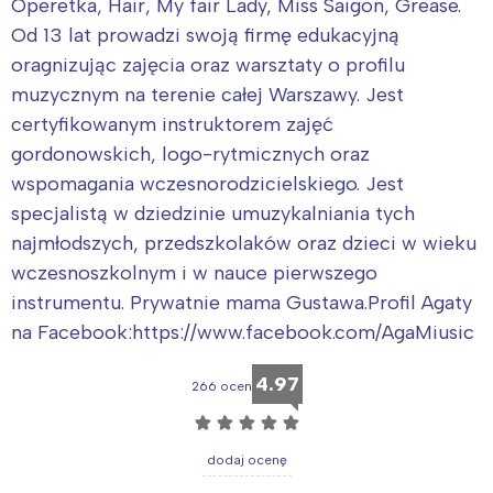
Operetka, Hair, My fair Lady, Miss Saigon, Grease.
Od 13 lat prowadzi swoją firmę edukacyjną
oragnizując zajęcia oraz warsztaty o profilu
muzycznym na terenie całej Warszawy. Jest
certyfikowanym instruktorem zajęć
gordonowskich, logo-rytmicznych oraz
wspomagania wczesnorodzicielskiego. Jest
specjalistą w dziedzinie umuzykalniania tych
najmłodszych, przedszkolaków oraz dzieci w wieku
wczesnoszkolnym i w nauce pierwszego
instrumentu. Prywatnie mama Gustawa.Profil Agaty
na Facebook:https://www.facebook.com/AgaMiusic
4.97
266 ocen
Interesują mnie wydarzenia z
☆
☆
☆
☆
☆
tego regionu:
dodaj ocenę