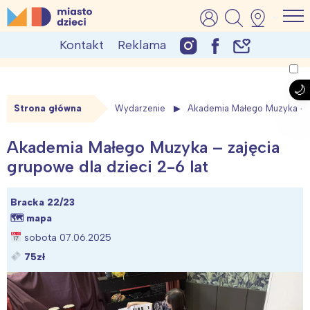
Skip
MiastoDzieci.pl
atrakcje dla dzieci, wydarzenia, imprezy rodzinne
to
Kontakt
Reklama
content
Strona główna
Wydarzenie
Akademia Małego Muzyka – za
Akademia Małego Muzyka – zajęcia
grupowe dla dzieci 2-6 lat
Bracka 22/23
🗺
mapa
sobota 07.06.2025
75zł