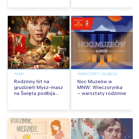
września
FILMY
WARSZTATY I ZAJĘCIA
Rodzinny hit na
Noc Muzeów w
grudzień! Mysz-masz
MNW: Wieczorynka
na Święta podbija
– warsztaty rodzinne
kina pełnią humoru i
przygód