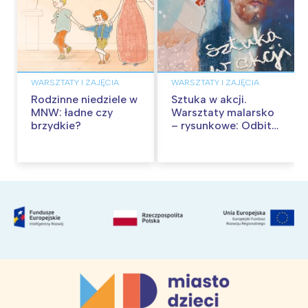
WARSZTATY I ZAJĘCIA
WARSZTATY I ZAJĘCIA
Rodzinne niedziele w
Sztuka w akcji.
MNW: ładne czy
Warsztaty malarsko
brzydkie?
– rysunkowe: Odbite
tekstury – technika
frotażu