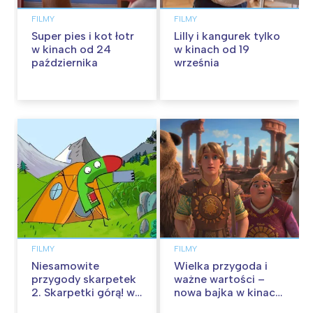
FILMY
FILMY
Super pies i kot łotr
Lilly i kangurek tylko
w kinach od 24
w kinach od 19
października
września
FILMY
FILMY
Niesamowite
Wielka przygoda i
przygody skarpetek
ważne wartości –
2. Skarpetki górą! w
nowa bajka w kinach
kinach od 12
od 30 stycznia