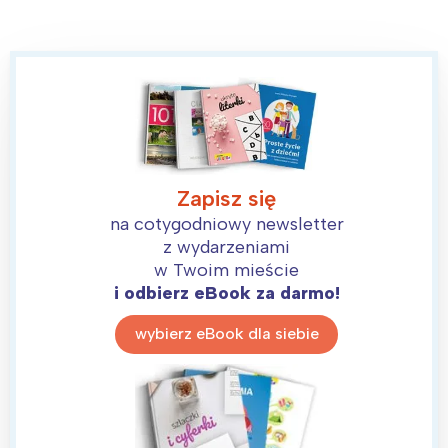
Warszawa
Śląsk
Łódź
Kraków
Trójmiasto
Południe
Poznań
Północ
Wrocław
Wszystkie
Wybieram
Zapisz się
na cotygodniowy newsletter
z wydarzeniami
w Twoim mieście
i odbierz eBook za darmo!
wybierz eBook dla siebie