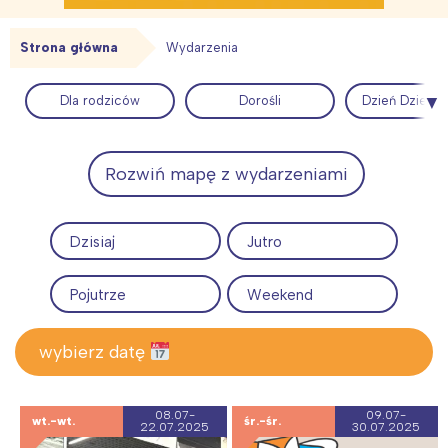
Strona główna
Wydarzenia
Dla rodziców
Dorośli
Dzień Dzieck
Rozwiń mapę z wydarzeniami
Dzisiaj
Jutro
Pojutrze
Weekend
wybierz datę
08.07-
09.07-
wt.-wt.
śr.-śr.
22.07.2025
30.07.2025