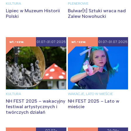
KULTURA
PLENEROWE
Lipiec w Muzeum Historii
Bulwar[t] Sztuki wraca nad
Polski
Zalew Nowohucki
wt.-czw.
01.07-31.07.2025
wt.-czw.
01.07-31.07.2025
KULTURA
WAKACJE, LATO W MIEŚCIE
NH FEST 2025 – wakacyjny
NH FEST 2025 – Lato w
festiwal artystycznych i
mieście
twórczych działań
02.07-
26.06-