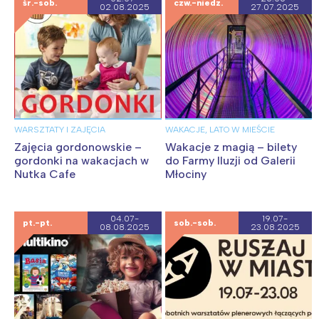
śr.-sob.
czw.-niedz.
02.08.2025
27.07.2025
Interesują mnie wydarzenia z
tego regionu:
WARSZTATY I ZAJĘCIA
WAKACJE, LATO W MIEŚCIE
Warszawa
Śląsk
Zajęcia gordonowskie –
Wakacje z magią – bilety
gordonki na wakacjach w
do Farmy Iluzji od Galerii
Łódź
Kraków
Nutka Cafe
Młociny
Trójmiasto
Południe
Poznań
Północ
04.07-
19.07-
pt.-pt.
sob.-sob.
Wrocław
Wszystkie
08.08.2025
23.08.2025
Wybieram