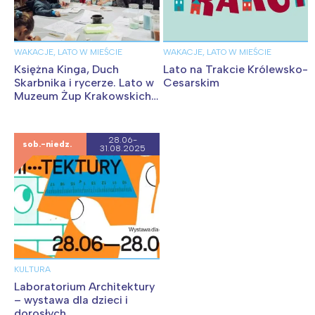
WAKACJE, LATO W MIEŚCIE
WAKACJE, LATO W MIEŚCIE
Księżna Kinga, Duch
Lato na Trakcie Królewsko-
Skarbnika i rycerze. Lato w
Cesarskim
Muzeum Żup Krakowskich
Wieliczka
28.06-
sob.-niedz.
31.08.2025
KULTURA
Laboratorium Architektury
– wystawa dla dzieci i
dorosłych