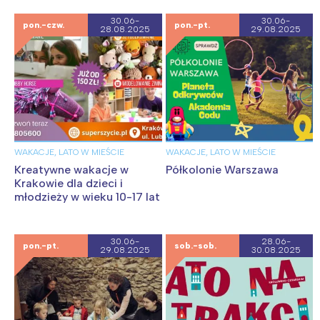
30.06-
30.06-
pon.-czw.
pon.-pt.
28.08.2025
29.08.2025
WAKACJE, LATO W MIEŚCIE
WAKACJE, LATO W MIEŚCIE
Kreatywne wakacje w
Półkolonie Warszawa
Krakowie dla dzieci i
młodzieży w wieku 10-17 lat
30.06-
28.06-
pon.-pt.
sob.-sob.
29.08.2025
30.08.2025