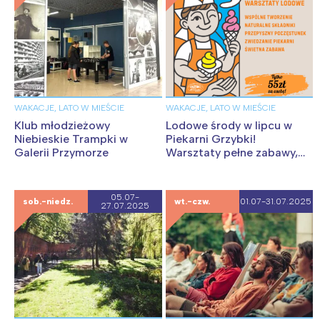
WAKACJE, LATO W MIEŚCIE
WAKACJE, LATO W MIEŚCIE
Klub młodzieżowy
Lodowe środy w lipcu w
Niebieskie Trampki w
Piekarni Grzybki!
Galerii Przymorze
Warsztaty pełne zabawy,
nauki i pysznych wrażeń
05.07-
sob.-niedz.
wt.-czw.
01.07-31.07.2025
27.07.2025