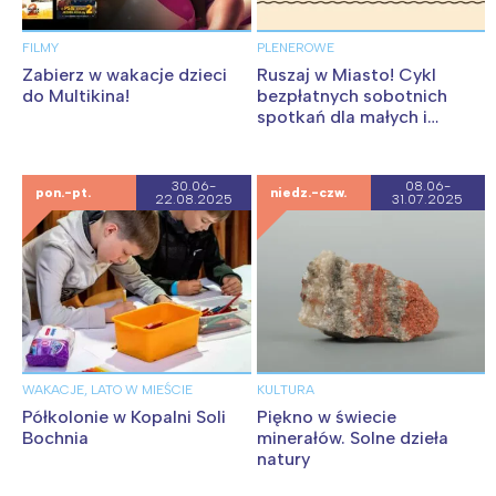
FILMY
PLENEROWE
Zabierz w wakacje dzieci
Ruszaj w Miasto! Cykl
do Multikina!
bezpłatnych sobotnich
spotkań dla małych i
dużych
30.06-
08.06-
pon.-pt.
niedz.-czw.
22.08.2025
31.07.2025
WAKACJE, LATO W MIEŚCIE
KULTURA
Półkolonie w Kopalni Soli
Piękno w świecie
Bochnia
minerałów. Solne dzieła
natury