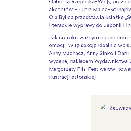
Gabrielą Rzepecką-Weiβ, prezent
akcentów – Łucja Malec-Kornajew
Ola Bylica przedstawią książkę 
literackie wyprawy do Japonii i In
Jak co roku ważnym elementem Fes
emocji. W tę sekcję idealnie wpis
Anny Machacz, Anny Sinko i Darii
wydanej nakładem Wydawnictwa Wr
Małgorzaty Flis. Festiwalowi tow
ilustracji estońskiej.