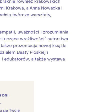
abraknie również krakowskich
ami Krakowa, a Anna Nowacka i
ełnią twórcze warsztaty,
empatii, uważności i zrozumienia
eci uczące wrażliwości” autorstwa
także prezentacja nowej książki
ziałem Beaty Płoskiej i
i i edukatorów, a także wystawa
5 DNI
.
rą się Twoje