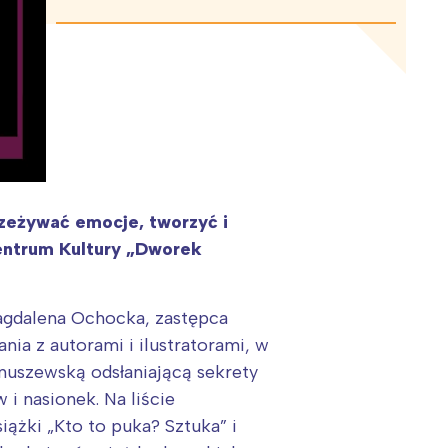
rzeżywać emocje, tworzyć i
Centrum Kultury „Dworek
Magdalena Ochocka, zastępca
ia z autorami i ilustratorami, w
gnuszewską odsłaniającą sekrety
i nasionek. Na liście
ążki „Kto to puka? Sztuka” i