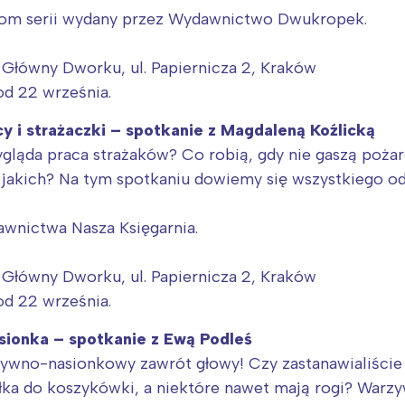
tom serii wydany przez Wydawnictwo Dwukropek.
Główny Dworku, ul. Papiernicza 2, Kraków
od 22 września.
y i strażaczki – spotkanie z Magdaleną Koźlicką
wygląda praca strażaków? Co robią, gdy nie gaszą poża
ie jakich? Na tym spotkaniu dowiemy się wszystkiego o
awnictwa Nasza Księgarnia.
Główny Dworku, ul. Papiernicza 2, Kraków
od 22 września.
sionka – spotkanie z Ewą Podleś
wno-nasionkowy zawrót głowy! Czy zastanawialiście s
łka do koszykówki, a niektóre nawet mają rogi? Warzy