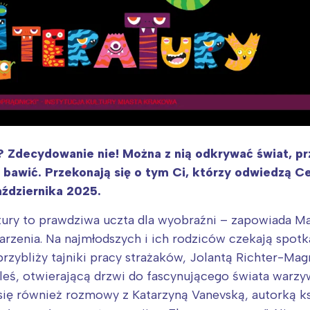
? Zdecydowanie nie! Można z nią odkrywać świat, p
 bawić. Przekonają się o tym Ci, którzy odwiedzą 
aździernika 2025.
atury to prawdziwa uczta dla wyobraźni – zapowiada 
zenia. Na najmłodszych i ich rodziców czekają spotkan
przybliży tajniki pracy strażaków, Jolantą Richter-Ma
eś, otwierającą drzwi do fascynującego świata warzyw 
się również rozmowy z Katarzyną Vanevską, autorką ksi