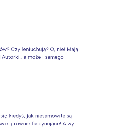
rów? Czy leniuchują? O, nie! Mają
d Autorki… a może i samego
ię kiedyś, jak niesamowite są
wa są równie fascynujące! A wy