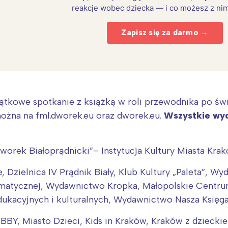
reakcje wobec dziecka — i co możesz z nim
Zapisz się za darmo →
yjątkowe spotkanie z książką w roli przewodnika po świ
ożna na fml.dworek.eu oraz dworek.eu.
Wszystkie wyda
worek Białoprądnicki”– Instytucja Kultury Miasta Krak
Interesują mnie wydarzenia z tego regionu
 Dzielnica IV Prądnik Biały, Klub Kultury „Paleta”, 
matycznej, Wydawnictwo Kropka, Małopolskie Centrum
arszawa
Śląsk
dukacyjnych i kulturalnych, Wydawnictwo Nasza Księg
ódź
Kraków
BBY, Miasto Dzieci, Kids in Kraków, Kraków z dziecki