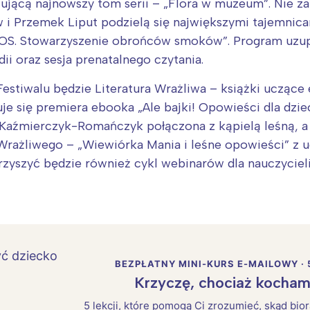
ującą najnowszy tom serii – „Flora w muzeum”. Nie z
 i Przemek Liput podzielą się największymi tajemnic
„SOS. Stowarzyszenie obrońców smoków”. Program uzup
dii oraz sesja prenatalnego czytania.
tiwalu będzie Literatura Wrażliwa – książki uczące 
uje się premiera ebooka „Ale bajki! Opowieści dla dzi
 Kaźmierczyk-Romańczyk połączona z kąpielą leśną, a 
ażliwego – „Wiewiórka Mania i leśne opowieści” z ud
arzyszyć będzie również cykl webinarów dla nauczyciel
BEZPŁATNY MINI-KURS E-MAILOWY · 
Krzyczę, chociaż kocham
5 lekcji, które pomogą Ci zrozumieć, skąd bio