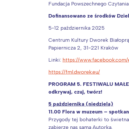
T
Fundacja Powszechnego Czytania
P
Dofinansowano ze środków Dzieln
W
5-12 października 2025
Centrum Kultury Dworek Białoprą
Papiernicza 2, 31-221 Kraków
Linki:
https://www.facebook.com
https://fml.dworek.eu/
PROGRAM 5. FESTIWALU MAŁE
odkrywaj, czuj, twórz!
5 października (niedziela)
11.00 Flora w muzeum – spotka
Przygody tej bohaterki to świetna
zabierze nas sama Autorka.