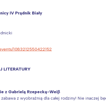
rójmiasto
Południe
oznań
Północ
icy IV Prądnik Biały
rocław
Wszystkie
Wybieram
dnicki
/events/1083212550422152
J LITERATURY
nie z Gabrielą Rzepecką-Weiβ
 zabawa z wyobraźnią dla całej rodziny! Nie inaczej bę