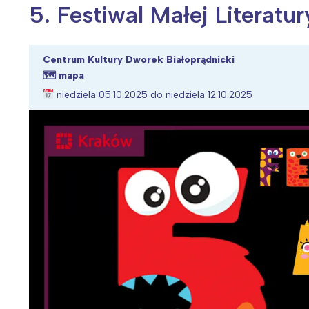
5. Festiwal Małej Literatu
Centrum Kultury Dworek Białoprądnicki
🗺
mapa
Wiosenny koncert ptaków na płocie
Kwitnąca wiśn
niedziela 05.10.2025 do niedziela 12.10.2025