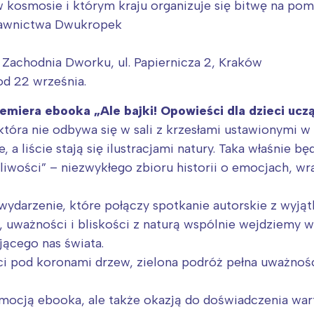
 kosmosie i którym kraju organizuje się bitwę na pom
ydawnictwa Dwukropek
 Zachodnia Dworku, ul. Papiernicza 2, Kraków
od 22 września.
remiera ebooka „Ale bajki! Opowieści dla dzieci ucz
tóra nie odbywa się w sali z krzesłami ustawionymi w 
, a liście stają się ilustracjami natury. Taka właśnie b
iwości” – niezwykłego zbioru historii o emocjach, wr
 wydarzenie, które połączy spotkanie autorskie z wy
, uważności i bliskości z naturą wspólnie wejdziemy w 
jącego nas świata.
 pod koronami drzew, zielona podróż pełna uważności,
omocją ebooka, ale także okazją do doświadczenia war