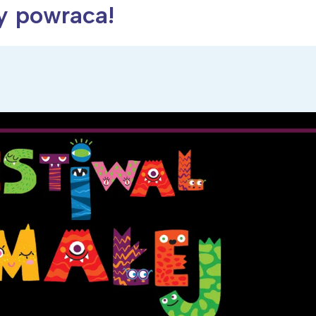
ry powraca!
ia i jej płatki
Pszczoła i kwitnący ul