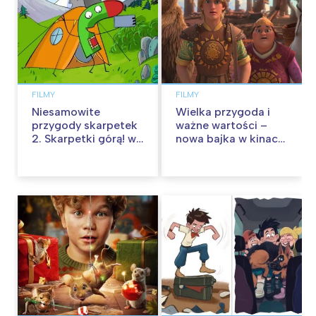
FILMY
FILMY
Niesamowite
Wielka przygoda i
przygody skarpetek
ważne wartości –
2. Skarpetki górą! w
nowa bajka w kinach
kinach od 12
od 30 stycznia
września