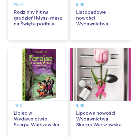
FILMY
INNE
Rodzinny hit na
Listopadowe
grudzień! Mysz-masz
nowości
na Święta podbija
Wydawnictwa
kina pełnią humoru i
Skarpa Warszawska.
przygód
Zaczytaj się jesienią!
INNE
INNE
Lipiec w
Lipcowe nowości
Wydawnictwie
Wydawnictwa
Skarpa Warszawska
Skarpa Warszawska