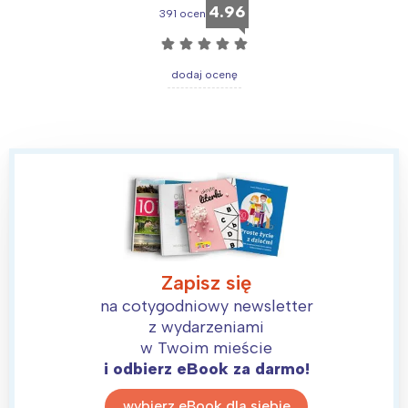
4.96
391 ocen
☆
☆
☆
☆
☆
dodaj ocenę
Interesują mnie wydarzenia z
tego regionu:
Zapisz się
na cotygodniowy newsletter
Warszawa
Śląsk
z wydarzeniami
Łódź
Kraków
w Twoim mieście
i odbierz eBook za darmo!
Trójmiasto
Południe
Poznań
Północ
wybierz eBook dla siebie