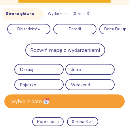
Strona główna
Wydarzenia
(Strona 3)
Interesują mnie wydarzenia z
Dla rodziców
Dorośli
Dzień Dzieck
tego regionu:
Rozwiń mapę z wydarzeniami
Warszawa
Śląsk
Łódź
Kraków
Dzisiaj
Jutro
Trójmiasto
Południe
Poznań
Północ
Pojutrze
Weekend
Wrocław
Wszystkie
wybierz datę
Wybieram
Poprzednia
Strona 3 z 1