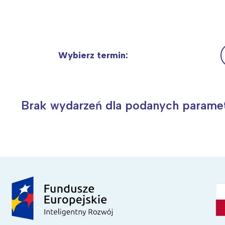
W
Ł
Wybierz termin:
T
Wiosenny koncert ptaków na płocie
Kwitnąca wiśn
P
W
Brak wydarzeń dla podanych parame