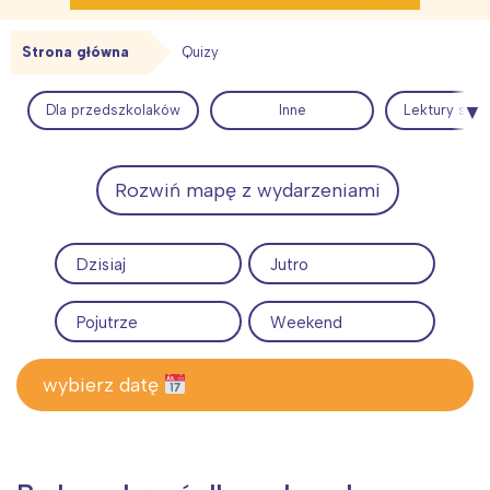
Strona główna
Quizy
Interesują mnie wydarzenia z
tego regionu:
Dla przedszkolaków
Inne
Lektury szkol
Warszawa
Śląsk
Rozwiń mapę z wydarzeniami
Łódź
Kraków
Trójmiasto
Południe
Dzisiaj
Jutro
Poznań
Północ
Wrocław
Wszystkie
Pojutrze
Weekend
Wybieram
wybierz datę