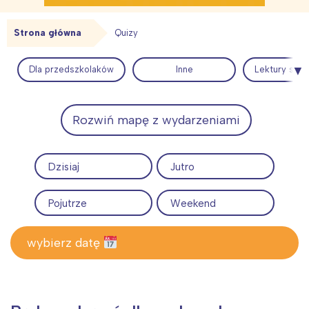
Strona główna
Quizy
Interesują mnie wydarzenia z
tego regionu:
Dla przedszkolaków
Inne
Lektury szkol
Warszawa
Śląsk
Rozwiń mapę z wydarzeniami
Łódź
Kraków
Trójmiasto
Południe
Dzisiaj
Jutro
Poznań
Północ
Wrocław
Wszystkie
Pojutrze
Weekend
Wybieram
wybierz datę