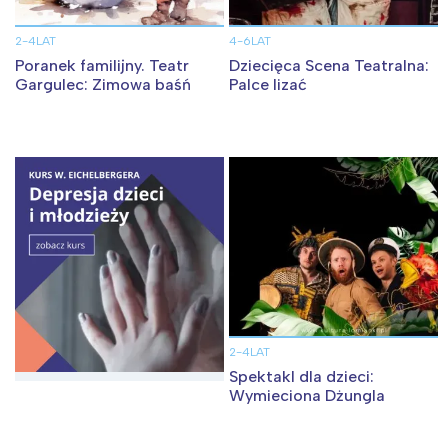
2-4LAT
4-6LAT
Poranek familijny. Teatr
Dziecięca Scena Teatralna:
Gargulec: Zimowa baśń
Palce lizać
2-4LAT
Spektakl dla dzieci:
Wymieciona Dżungla