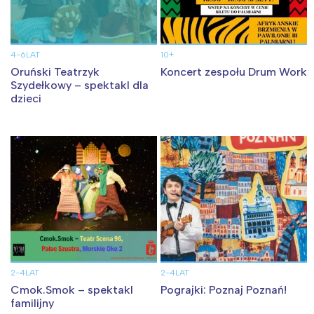
Interesują mnie wydarzenia z
4-6LAT
10+
Oruński Teatrzyk
Koncert zespołu Drum Work
tego regionu:
Szydełkowy – spektakl dla
dzieci
Warszawa
Śląsk
Łódź
Kraków
Trójmiasto
Południe
Poznań
Północ
Wrocław
Wszystkie
Wybieram
2-4LAT
2-4LAT
Cmok.Smok – spektakl
Pograjki: Poznaj Poznań!
familijny