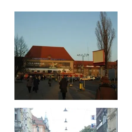
Trójmiasto
Południe
Poznań
Północ
Wrocław
Wszystkie
Wybieram