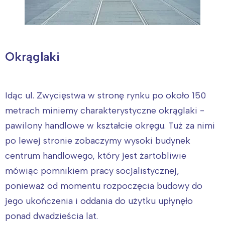
Okrąglaki
Idąc ul. Zwycięstwa w stronę rynku po około 150
metrach miniemy charakterystyczne okrąglaki -
pawilony handlowe w kształcie okręgu. Tuż za nimi
po lewej stronie zobaczymy wysoki budynek
centrum handlowego, który jest żartobliwie
Interesują mnie wydarzenia z
mówiąc pomnikiem pracy socjalistycznej,
tego regionu:
ponieważ od momentu rozpoczęcia budowy do
jego ukończenia i oddania do użytku upłynęło
Warszawa
Śląsk
ponad dwadzieścia lat.
Łódź
Kraków