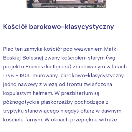
Kościół barokowo-klasycystyczny
Plac ten zamyka kościół pod wezwaniem Matki
Boskiej Bolesnej zwany kościołem starym (wg
projektu Franciszka Ilgnera) zbudowanym w latach
1798 - 1801, murowany, barokowo-klasycystyczny,
jedno nawowy z wieżą od frontu zwieńczoną
kopulastym hełmem. W prezbiterium są
późnogotyckie płaskorzeźby pochodzące z
Interesują mnie wydarzenia z
tryptyku stanowiącego niegdyś ołtarz w dawnym
tego regionu:
kościele farnym. W oknach przepiękne witraże.
Warszawa
Śląsk