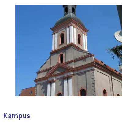
Łódź
Kraków
Trójmiasto
Południe
Poznań
Północ
Wrocław
Wszystkie
Wybieram
Kampus