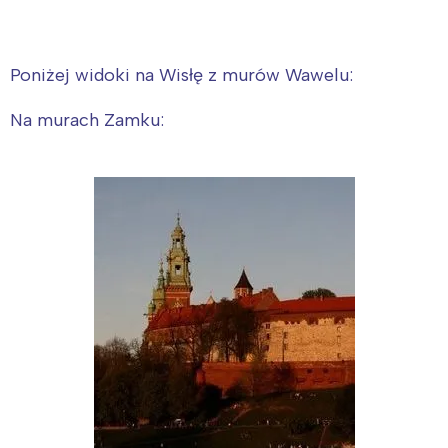
Poniżej widoki na Wisłę z murów Wawelu:
Na murach Zamku: