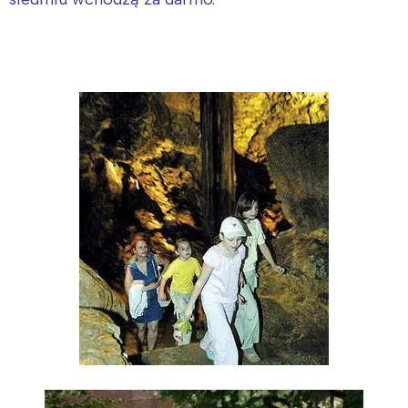
Interesują mnie wydarzenia z
tego regionu:
Warszawa
Śląsk
Łódź
Kraków
Trójmiasto
Południe
Poznań
Północ
Wrocław
Wszystkie
Wybieram