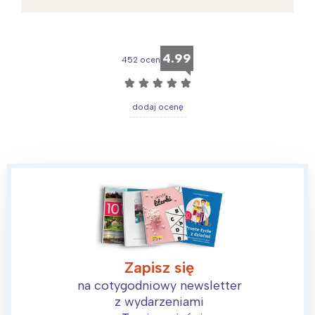
4.99
452 ocen
☆
☆
☆
☆
☆
dodaj ocenę
Zapisz się
na cotygodniowy newsletter
z wydarzeniami