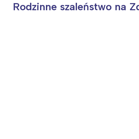
Rodzinne szaleństwo na Z
Wiosenny koncert ptaków na płocie
Kwitnąca wiśn