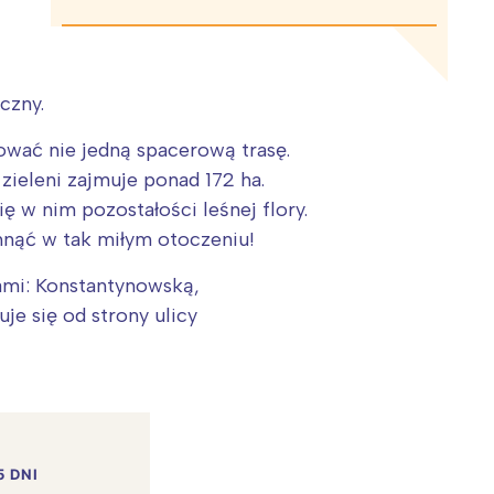
czny.
nować nie jedną spacerową trasę.
zieleni zajmuje ponad 172 ha.
ę w nim pozostałości leśnej flory.
hnąć w tak miłym otoczeniu!
cami: Konstantynowską,
je się od strony ulicy
5 DNI