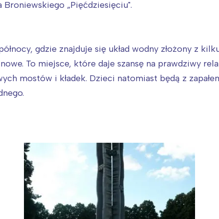
rójmiasto
Południe
 Broniewskiego „Pięćdziesięciu".
oznań
Północ
rocław
Wszystkie
ółnocy, gdzie znajduje się układ wodny
złożony z kilk
Wybieram
inowe. To miejsce, które daje szansę na prawdziwy rel
ch mostów i kładek. Dzieci natomiast będą z zapałem 
dnego.