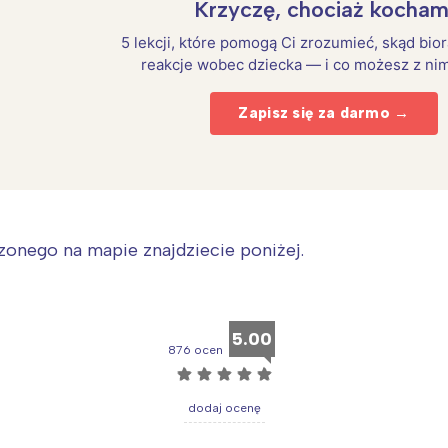
Krzyczę, chociaż kocham
5 lekcji, które pomogą Ci zrozumieć, skąd bio
reakcje wobec dziecka — i co możesz z nim
Zapisz się za darmo →
onego na mapie znajdziecie poniżej.
5.00
876 ocen
☆
☆
☆
☆
☆
dodaj ocenę