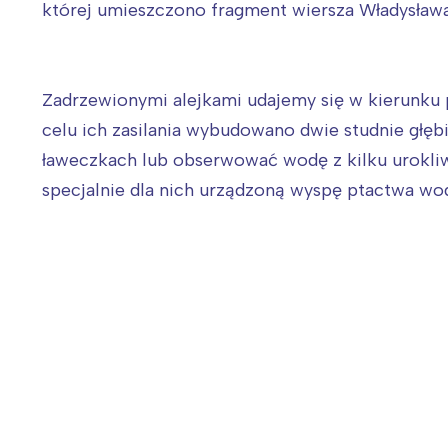
T
której umieszczono fragment wiersza Władysława
P
W
Zadrzewionymi alejkami udajemy się w kierunku p
celu ich zasilania wybudowano dwie studnie głęb
ławeczkach lub obserwować wodę z kilku urokliwy
specjalnie dla nich urządzoną wyspę ptactwa wo