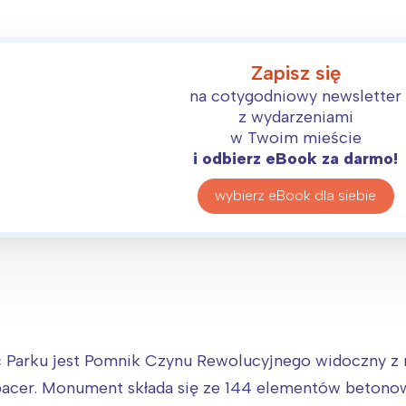
Zapisz się
na cotygodniowy newsletter
z wydarzeniami
w Twoim mieście
i odbierz eBook za darmo!
wybierz eBook dla siebie
Interesują mnie wydarzenia z tego regionu
arszawa
Śląsk
c Parku jest Pomnik Czynu Rewolucyjnego widoczny z 
ódź
Kraków
pacer. Monument składa się ze 144 elementów betonow