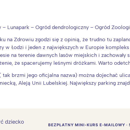
w – Lunapark – Ogród dendrologiczny – Ogród Zoologi
ku na Zdrowiu zgodzi się z opinią, że trudno tu zapla
zy w Łodzi i jeden z największych w Europie kompleks 
lesie na terenie dawnych lasów miejskich i zachowały si
enie, że spacerujemy leśnymi dróżkami. Warto odetc
 ( tak brzmi jego oficjalna nazwa) można dojechać uli
ecką, Aleją Unii Lubelskiej. Największy parking znajdu
BEZPŁATNY MINI-KURS E-MAILOWY · 