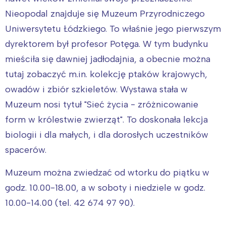
Interesują mnie wydarzenia z
Nieopodal znajduje się Muzeum Przyrodniczego
tego regionu:
Uniwersytetu Łódzkiego. To właśnie jego pierwszym
dyrektorem był profesor Potęga. W tym budynku
Warszawa
Śląsk
mieściła się dawniej jadłodajnia, a obecnie można
Łódź
Kraków
tutaj zobaczyć m.in. kolekcję ptaków krajowych,
Trójmiasto
Południe
owadów i zbiór szkieletów. Wystawa stała w
Poznań
Północ
Muzeum nosi tytuł "Sieć życia - zróżnicowanie
Wrocław
Wszystkie
form w królestwie zwierząt". To doskonała lekcja
biologii i dla małych, i dla dorosłych uczestników
Wybieram
spacerów.
Muzeum można zwiedzać od wtorku do piątku w
godz. 10.00-18.00, a w soboty i niedziele w godz.
10.00-14.00 (tel. 42 674 97 90).