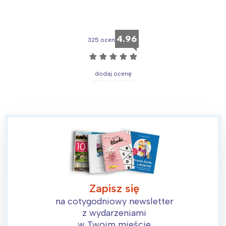
4.96
325 ocen
☆
☆
☆
☆
☆
dodaj ocenę
Zapisz się
na cotygodniowy newsletter
z wydarzeniami
w Twoim mieście