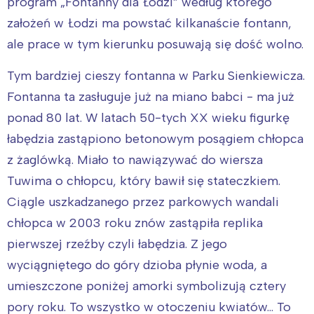
program „Fontanny dla Łodzi” według którego
założeń w Łodzi ma powstać kilkanaście fontann,
ale prace w tym kierunku posuwają się dość wolno.
Tym bardziej cieszy fontanna w Parku Sienkiewicza.
Fontanna ta zasługuje już na miano babci - ma już
ponad 80 lat. W latach 50-tych XX wieku figurkę
łabędzia zastąpiono betonowym posągiem chłopca
z żaglówką. Miało to nawiązywać do wiersza
Tuwima o chłopcu, który bawił się stateczkiem.
Ciągle uszkadzanego przez parkowych wandali
chłopca w 2003 roku znów zastąpiła replika
pierwszej rzeźby czyli łabędzia. Z jego
wyciągniętego do góry dzioba płynie woda, a
umieszczone poniżej amorki symbolizują cztery
pory roku. To wszystko w otoczeniu kwiatów… To