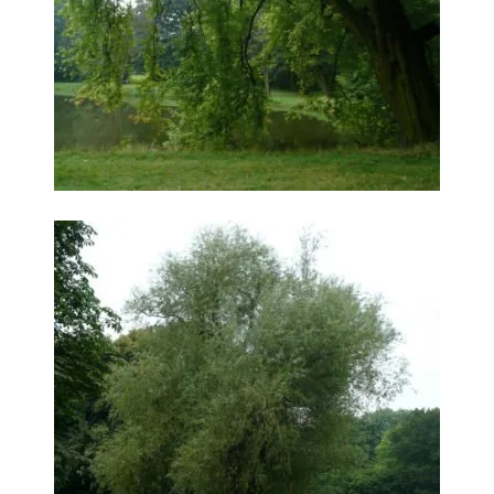
Warszawa
Śląsk
Łódź
Kraków
Trójmiasto
Południe
Poznań
Północ
Wrocław
Wszystkie
Wybieram