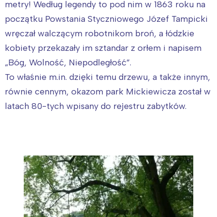
metry! Według legendy to pod nim w 1863 roku na
początku Powstania Styczniowego Józef Tampicki
wręczał walczącym robotnikom broń, a łódzkie
kobiety przekazały im sztandar z orłem i napisem
„Bóg, Wolność, Niepodległość”.
To właśnie m.in. dzięki temu drzewu, a także innym,
równie cennym, okazom park Mickiewicza został w
latach 80-tych wpisany do rejestru zabytków.
Interesują mnie wydarzenia z
tego regionu: