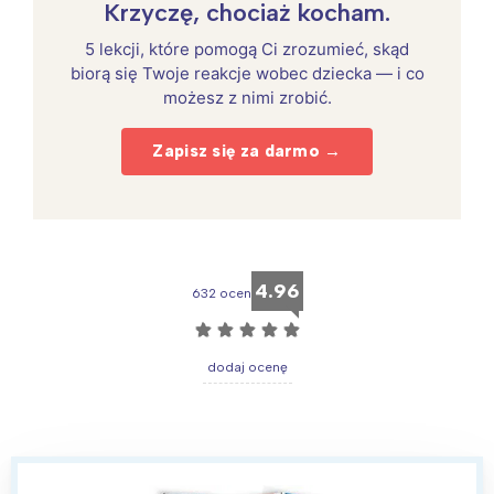
Krzyczę, chociaż kocham.
5 lekcji, które pomogą Ci zrozumieć, skąd
biorą się Twoje reakcje wobec dziecka — i co
możesz z nimi zrobić.
Zapisz się za darmo →
4.96
632 ocen
☆
☆
☆
☆
☆
dodaj ocenę