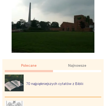
Polecane
Najnowsze
70 najpiękniejszych cytatów z Biblii