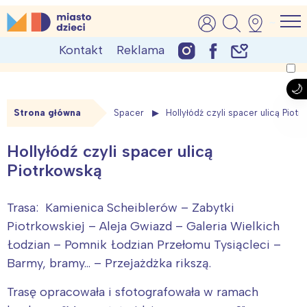
Skip
MiastoDzieci.pl
atrakcje dla dzieci, wydarzenia, imprezy rodzinne
to
Kontakt
Reklama
content
Strona główna
Spacer
Hollyłódź czyli spacer ulicą Piot
Hollyłódź czyli spacer ulicą
Piotrkowską
Trasa: Kamienica Scheiblerów – Zabytki
Piotrkowskiej – Aleja Gwiazd – Galeria Wielkich
Łodzian – Pomnik Łodzian Przełomu Tysiącleci –
Barmy, bramy… – Przejażdżka rikszą.
Trasę opracowała i sfotografowała w ramach