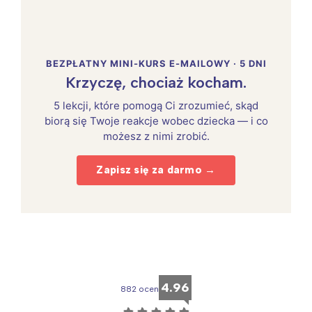
BEZPŁATNY MINI-KURS E-MAILOWY · 5 DNI
Krzyczę, chociaż kocham.
5 lekcji, które pomogą Ci zrozumieć, skąd
biorą się Twoje reakcje wobec dziecka — i co
możesz z nimi zrobić.
Zapisz się za darmo →
4.96
882 ocen
☆
☆
☆
☆
☆