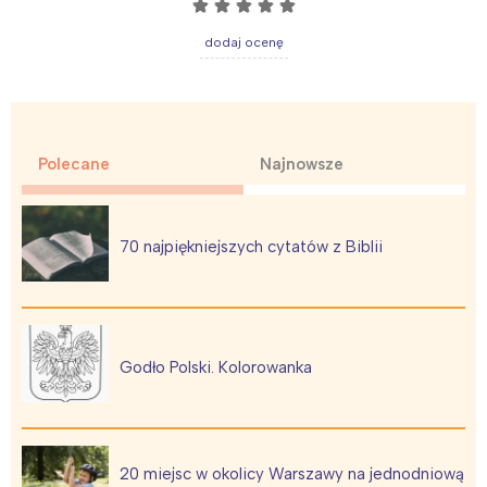
☆
☆
☆
☆
☆
dodaj ocenę
Interesują mnie wydarzenia z
Polecane
Najnowsze
tego regionu:
70 najpiękniejszych cytatów z Biblii
Warszawa
Śląsk
Łódź
Kraków
Trójmiasto
Południe
Poznań
Północ
Godło Polski. Kolorowanka
Wrocław
Wszystkie
Wybieram
20 miejsc w okolicy Warszawy na jednodniową