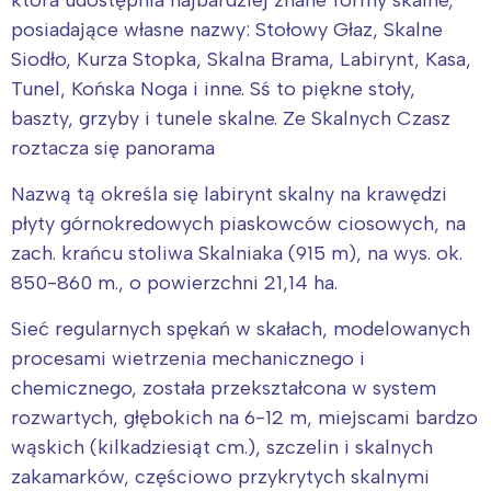
posiadające własne nazwy: Stołowy Głaz, Skalne
Siodło, Kurza Stopka, Skalna Brama, Labirynt, Kasa,
Tunel, Końska Noga i inne. Sś to piękne stoły,
baszty, grzyby i tunele skalne. Ze Skalnych Czasz
roztacza się panorama
Interesują mnie wydarzenia z
tego regionu:
Nazwą tą określa się labirynt skalny na krawędzi
płyty górnokredowych piaskowców ciosowych, na
zach. krańcu stoliwa Skalniaka (915 m), na wys. ok.
Warszawa
Śląsk
850-860 m., o powierzchni 21,14 ha.
Łódź
Kraków
Trójmiasto
Południe
Sieć regularnych spękań w skałach, modelowanych
procesami wietrzenia mechanicznego i
Poznań
Północ
chemicznego, została przekształcona w system
Wrocław
Wszystkie
rozwartych, głębokich na 6-12 m, miejscami bardzo
wąskich (kilkadziesiąt cm.), szczelin i skalnych
Wybieram
zakamarków, częściowo przykrytych skalnymi