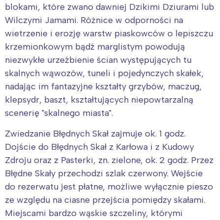
blokami, które zwano dawniej Dzikimi Dziurami lub
Wilczymi Jamami. Różnice w odporności na
wietrzenie i erozję warstw piaskowców o lepiszczu
krzemionkowym bądź marglistym powodują
niezwykłe urzeźbienie ścian występujących tu
skalnych wąwozów, tuneli i pojedynczych skałek,
nadając im fantazyjne kształty grzybów, maczug,
klepsydr, baszt, kształtujących niepowtarzalną
scenerię "skalnego miasta".
Zwiedzanie Błędnych Skał zajmuje ok. 1 godz.
Dojście do Błędnych Skał z Karłowa i z Kudowy
Zdroju oraz z Pasterki, zn. zielone, ok. 2 godz. Przez
Błędne Skały przechodzi szlak czerwony. Wejście
do rezerwatu jest płatne, możliwe wyłącznie pieszo
ze względu na ciasne przejścia pomiędzy skałami.
Miejscami bardzo wąskie szczeliny, którymi