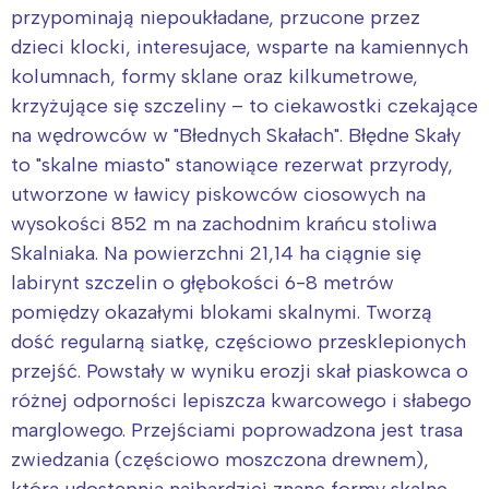
przypominają niepoukładane, przucone przez
dzieci klocki, interesujace, wsparte na kamiennych
kolumnach, formy sklane oraz kilkumetrowe,
krzyżujące się szczeliny – to ciekawostki czekające
na wędrowców w "Błednych Skałach". Błędne Skały
to "skalne miasto" stanowiące rezerwat przyrody,
utworzone w ławicy piskowców ciosowych na
wysokości 852 m na zachodnim krańcu stoliwa
Skalniaka. Na powierzchni 21,14 ha ciągnie się
labirynt szczelin o głębokości 6-8 metrów
pomiędzy okazałymi blokami skalnymi. Tworzą
dość regularną siatkę, częściowo przesklepionych
przejść. Powstały w wyniku erozji skał piaskowca o
różnej odporności lepiszcza kwarcowego i słabego
marglowego. Przejściami poprowadzona jest trasa
zwiedzania (częściowo moszczona drewnem),
która udostępnia najbardziej znane formy skalne,