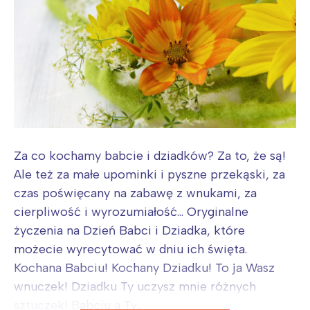
Za co kochamy babcie i dziadków? Za to, że są!
Ale też za małe upominki i pyszne przekąski, za
czas poświęcany na zabawę z wnukami, za
cierpliwość i wyrozumiałość... Oryginalne
życzenia na Dzień Babci i Dziadka, które
możecie wyrecytować w dniu ich święta.
Kochana Babciu! Kochany Dziadku! To ja Wasz
wnuczek! Dziadku Ty uczysz mnie różnych
sztuczek! Babciu a Ty...