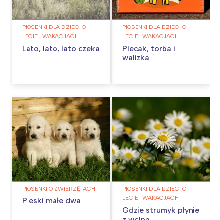
PIOSENKI DLA DZIECI O
PIOSENKI DLA DZIECI O
LECIE I WAKACJACH
LECIE I WAKACJACH
Lato, lato, lato czeka
Plecak, torba i
walizka
PIOSENKI O ZWIERZĘTACH
PIOSENKI DLA DZIECI O
LECIE I WAKACJACH
Pieski małe dwa
Gdzie strumyk płynie
z wolna