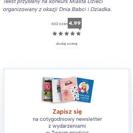
Tekst przysłany na konkurs Miasta Dzieci
organizowany z okazji Dnia Babci i Dziadka.
4.99
662 ocen
☆
☆
☆
☆
☆
dodaj ocenę
Zapisz się
na cotygodniowy newsletter
z wydarzeniami
w Twoim mieście