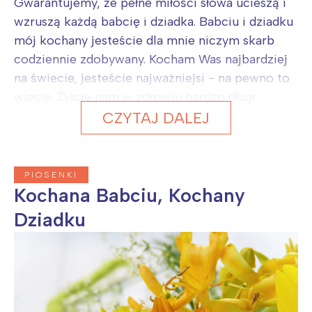
Gwarantujemy, że pełne miłości słowa ucieszą i
wzruszą każdą babcię i dziadka. Babciu i dziadku
mój kochany jesteście dla mnie niczym skarb
codziennie zdobywany. Kocham Was najbardziej
na świecie, jesteście najważniejsi - na pewno to
wiecie. Żyjcie nam w zdrowiu bardzo długi...
CZYTAJ DALEJ
PIOSENKI
Kochana Babciu, Kochany
Dziadku