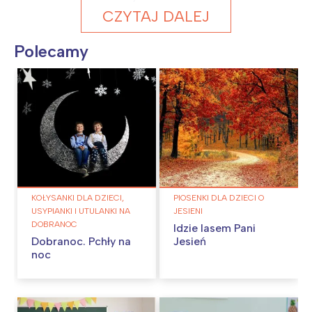
CZYTAJ DALEJ
Polecamy
KOŁYSANKI DLA DZIECI,
PIOSENKI DLA DZIECI O
USYPIANKI I UTULANKI NA
JESIENI
DOBRANOC
Idzie lasem Pani
Dobranoc. Pchły na
Jesień
noc