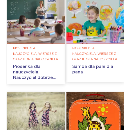
PIOSENKI DLA
PIOSENKI DLA
NAUCZYCIELA, WIERSZE Z
NAUCZYCIELA, WIERSZE Z
OKAZJI DNIA NAUCZYCIELA
OKAZJI DNIA NAUCZYCIELA
Piosenka dla
Samba dla pani dla
nauczyciela.
pana
Nauczyciel dobrze
wie…