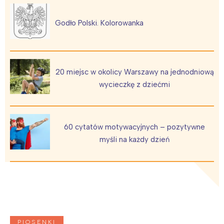
Godło Polski. Kolorowanka
Interesują mnie wydarzenia z
tego regionu:
Warszawa
Śląsk
20 miejsc w okolicy Warszawy na jednodniową
wycieczkę z dziećmi
Łódź
Kraków
Trójmiasto
Południe
Poznań
Północ
60 cytatów motywacyjnych – pozytywne
Wrocław
Wszystkie
myśli na każdy dzień
Wybieram
PIOSENKI