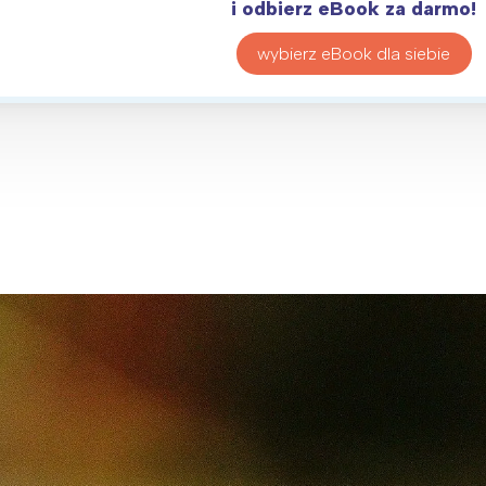
rójmiasto
Południe
i odbierz eBook za darmo!
oznań
Północ
wybierz eBook dla siebie
rocław
Wszystkie
Wybieram