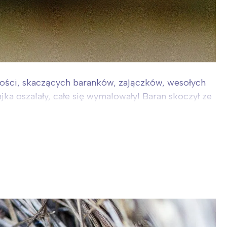
dości, skaczących baranków, zajączków, wesołych
ka oszalały, całe się wymalowały! Baran skoczył ze