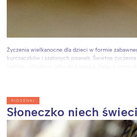
Życzenia wielkanocne dla dzieci w formie zabawne
kurczaczków i szalonych pisanek. Świetne życzenia 
stolika - chodźcie jajka do koszyka. Zając z trawy dzi
PIOSENKI
Słoneczko niech świec