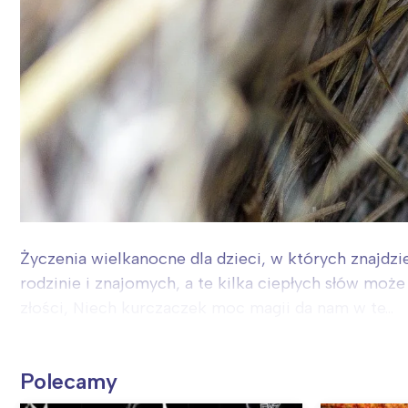
Życzenia wielkanocne dla dzieci, w których znajdzi
rodzinie i znajomych, a te kilka ciepłych słów moż
złości, Niech kurczaczek moc magii da nam w te...
Polecamy