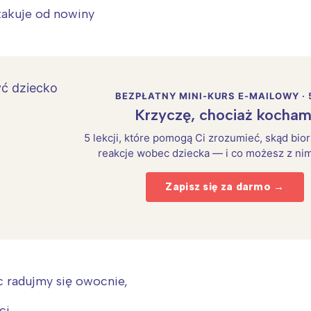
kakuje od nowiny
BEZPŁATNY MINI-KURS E-MAILOWY · 
Krzyczę, chociaż kocham
5 lekcji, które pomogą Ci zrozumieć, skąd bio
reakcje wobec dziecka — i co możesz z nim
Zapisz się za darmo →
c radujmy się owocnie,
ci,