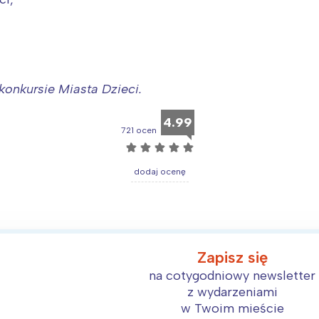
onkursie Miasta Dzieci.
4.99
721 ocen
☆
☆
☆
☆
☆
dodaj ocenę
Interesują mnie wydarzenia z tego regionu
Zapisz się
na cotygodniowy newsletter
arszawa
Śląsk
z wydarzeniami
ódź
Kraków
w Twoim mieście