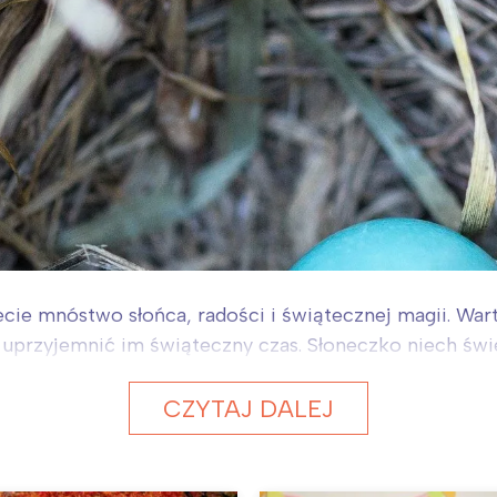
ecie mnóstwo słońca, radości i świątecznej magii. War
e uprzyjemnić im świąteczny czas. Słoneczko niech świ
CZYTAJ DALEJ