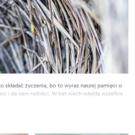
to składać życzenia, bo to wyraz naszej pamięci o
eci i da nam radości, W kąt niech odejdą wszelkie