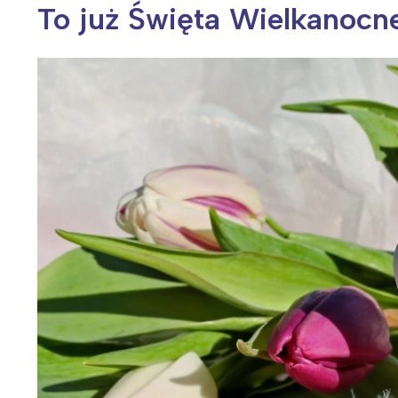
To już Święta Wielkanocn
Wiosenny koncert ptaków na płocie
Kwitnąca wiśn