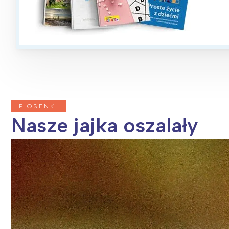
T
P
W
PIOSENKI
Nasze jajka oszalały