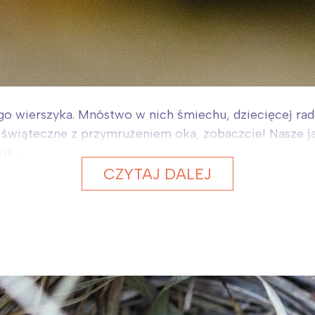
go wierszyka. Mnóstwo w nich śmiechu, dziecięcej ra
świąteczne z przymrużeniem oka, zobaczcie! Nasze jaj
ś...
CZYTAJ DALEJ
i