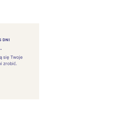
5 DNI
.
rą się Twoje
i zrobić.