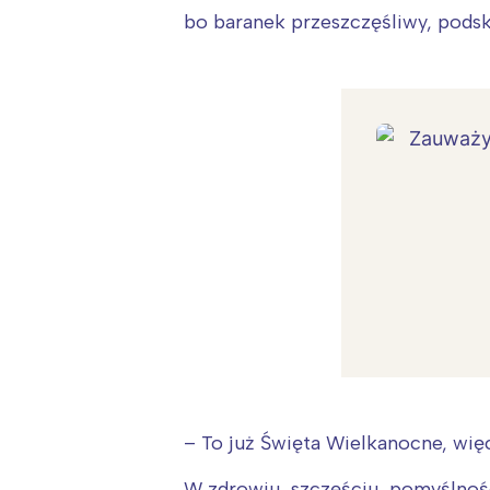
bo baranek przeszczęśliwy, pods
– To już Święta Wielkanocne, wię
W zdrowiu, szczęściu, pomyślnoś