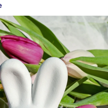
e
ia i jej płatki
Pszczoła i kwitnący ul