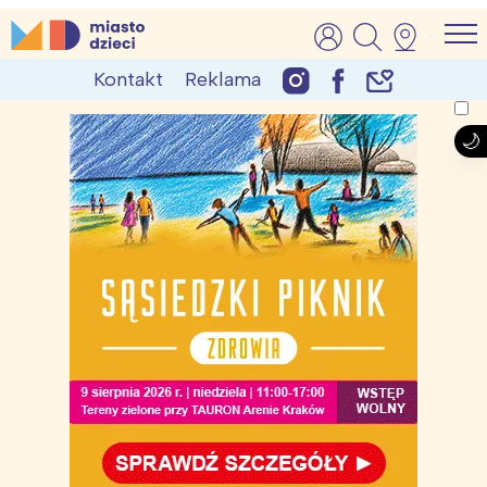
Skip
MiastoDzieci.pl
atrakcje dla dzieci, wydarzenia, imprezy rodzinne
to
Kontakt
Reklama
content