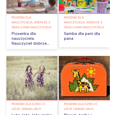
PIOSENKI DLA
PIOSENKI DLA
NAUCZYCIELA, WIERSZE Z
NAUCZYCIELA, WIERSZE Z
OKAZJI DNIA NAUCZYCIELA
OKAZJI DNIA NAUCZYCIELA
Piosenka dla
Samba dla pani dla
nauczyciela.
pana
Nauczyciel dobrze
wie…
PIOSENKI DLA DZIECI O
PIOSENKI DLA DZIECI O
LECIE I WAKACJACH
LECIE I WAKACJACH