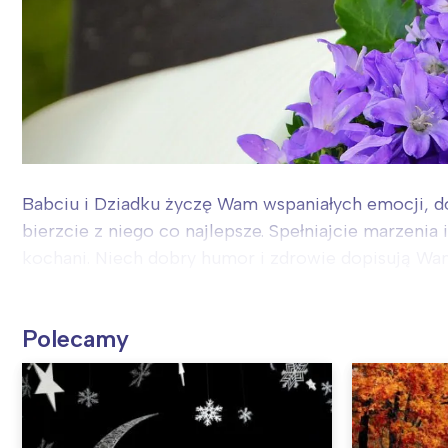
Babciu i Dziadku życzę Wam wspaniałych emocji, dob
bierzcie z niego co najlepsze. Spełniajcie marzenia
kochani. Niech dobry humor i zdrowie dopisują Wam
Polecamy