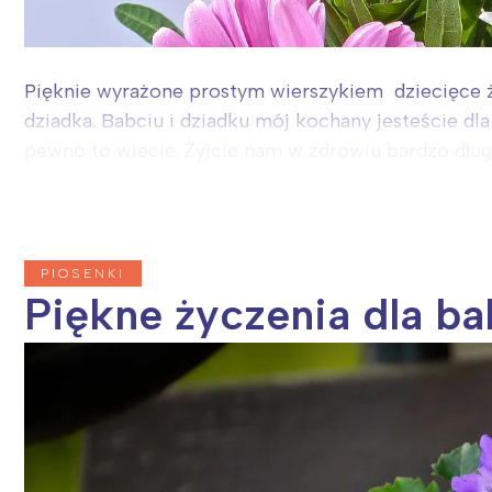
Pięknie wyrażone prostym wierszykiem dziecięce ży
dziadka. Babciu i dziadku mój kochany jesteście dl
pewno to wiecie. Żyjcie nam w zdrowiu bardzo długi.
PIOSENKI
Piękne życzenia dla ba