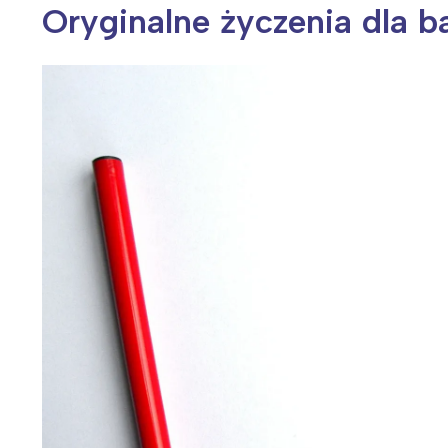
Oryginalne życzenia dla ba
Wiosenny koncert ptaków na płocie
Kwitnąca wiśn