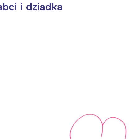
bci i dziadka
ia i jej płatki
Pszczoła i kwitnący ul