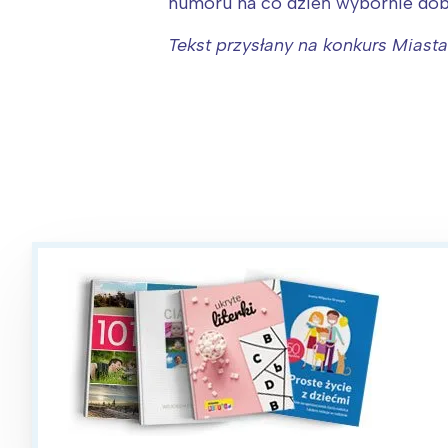
humoru na co dzień wybornie dobre
Tekst przysłany na konkurs Miasta
W
Ł