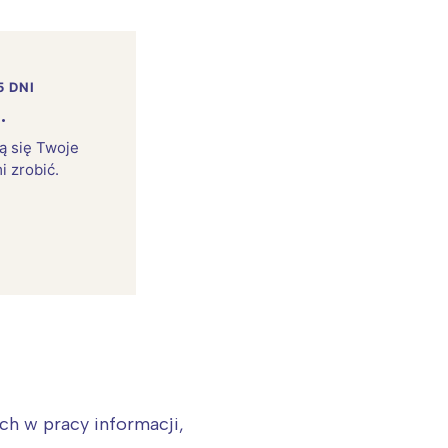
5 DNI
.
rą się Twoje
i zrobić.
ch w pracy informacji,