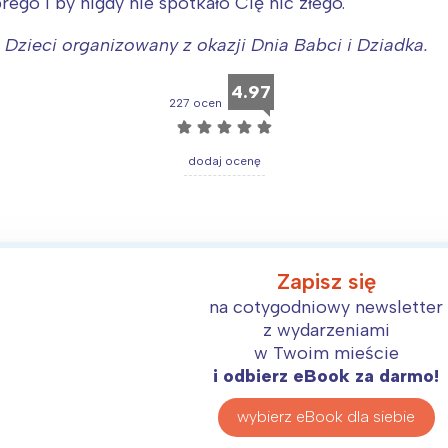
go i by nigdy nie spotkało Cię nic złego.
 Dzieci organizowany z okazji Dnia Babci i Dziadka.
4.97
227 ocen
☆
☆
☆
☆
☆
dodaj ocenę
Zapisz się
na cotygodniowy newsletter
Interesują mnie wydarzenia z tego regionu
z wydarzeniami
w Twoim mieście
i odbierz eBook za darmo!
arszawa
Śląsk
wybierz eBook dla siebie
ódź
Kraków