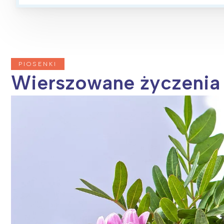
T
P
W
PIOSENKI
Wierszowane życzenia 