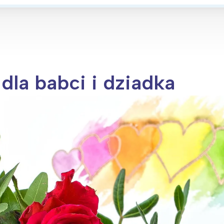
rójmiasto
Południe
oznań
Północ
rocław
Wszystkie
Wybieram
dla babci i dziadka