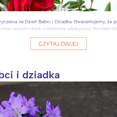
czenia na Dzień Babci i Dziadka. Gwarantujemy, że pe
a mnie niczym skarb codziennie zdobywany. Kocham Was 
..
CZYTAJ DALEJ
bci i dziadka