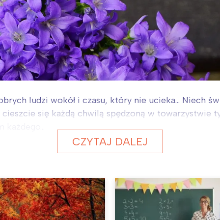
rych ludzi wokół i czasu, który nie ucieka... Niech ś
 i cieszcie się każdą chwilą spędzoną w towarzystwie t
 każdego...
CZYTAJ DALEJ