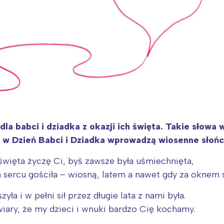
la babci i dziadka z okazji ich święta. Takie słow
 w Dzień Babci i Dziadka wprowadzą wiosenne słoń
więta życzę Ci, byś zawsze była uśmiechnięta,
 sercu gościła – wiosną, latem a nawet gdy za oknem 
yła i w pełni sił przez długie lata z nami była.
iary, że my dzieci i wnuki bardzo Cię kochamy.