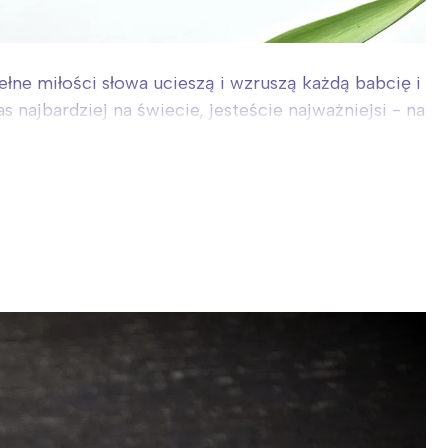
łne miłości słowa ucieszą i wzruszą każdą babcię i
najbardziej na świecie, jesteście najważniejsi - na