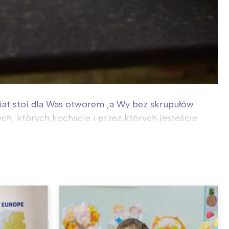
wiat stoi dla Was otworem ,a Wy bez skrupułów
ych, których kochacie i przez których jesteście