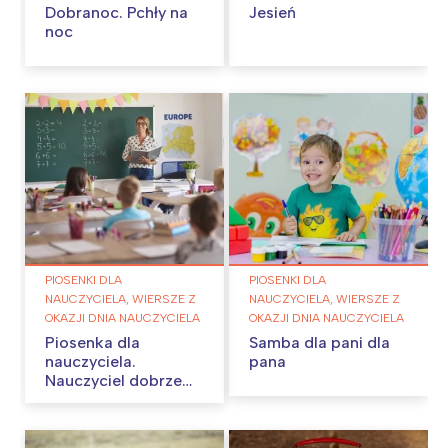
Dobranoc. Pchły na
Jesień
noc
PIOSENKI DLA
PIOSENKI DLA
NAUCZYCIELA, WIERSZE Z
NAUCZYCIELA, WIERSZE Z
OKAZJI DNIA NAUCZYCIELA
OKAZJI DNIA NAUCZYCIELA
Piosenka dla
Samba dla pani dla
nauczyciela.
pana
Nauczyciel dobrze
wie…