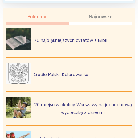
Polecane
Najnowsze
70 najpiękniejszych cytatów z Biblii
Godło Polski. Kolorowanka
Interesują mnie wydarzenia z
20 miejsc w okolicy Warszawy na jednodniową
tego regionu:
wycieczkę z dziećmi
Warszawa
Śląsk