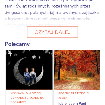
sami! Świąt rodzinnych, roześmianych przez
dyngusa ciut polanych, jaj malowanych, zajączka
z koszyczkiem o niech was grzeje słoneczko
promyczkiem. Dużo zdrówka i...
CZYTAJ DALEJ
Polecamy
KOŁYSANKI DLA DZIECI,
PIOSENKI DLA DZIECI O
USYPIANKI I UTULANKI NA
JESIENI
DOBRANOC
Idzie lasem Pani