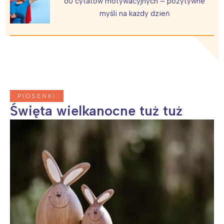
60 cytatów motywacyjnych – pozytywne
Łódź
Kraków
myśli na każdy dzień
Trójmiasto
Południe
Poznań
Północ
Wrocław
Wszystkie
Wybieram
PIOSENKI
Święta wielkanocne tuż tuż