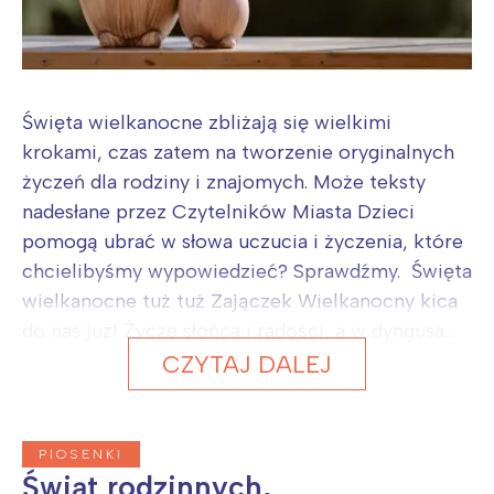
Święta wielkanocne zbliżają się wielkimi
krokami, czas zatem na tworzenie oryginalnych
życzeń dla rodziny i znajomych. Może teksty
nadesłane przez Czytelników Miasta Dzieci
pomogą ubrać w słowa uczucia i życzenia, które
chcielibyśmy wypowiedzieć? Sprawdźmy. Święta
wielkanocne tuż tuż Zajączek Wielkanocny kica
do nas już! Życzę słońca i radości, a w dyngusa...
CZYTAJ DALEJ
PIOSENKI
Świąt rodzinnych,