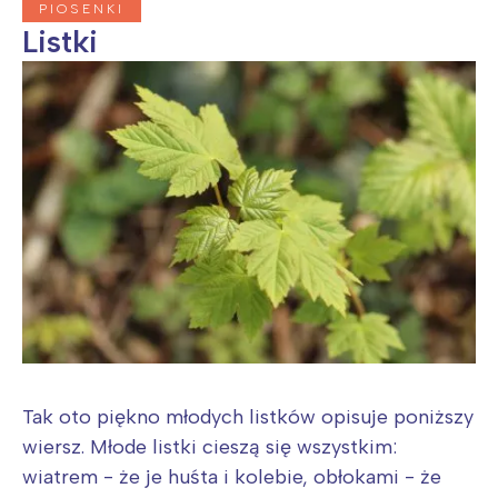
PIOSENKI
Listki
Tak oto piękno młodych listków opisuje poniższy
wiersz. Młode listki cieszą się wszystkim:
wiatrem - że je huśta i kolebie, obłokami - że