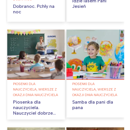
Idzie lasem Pani
Dobranoc. Pchły na
Jesień
noc
PIOSENKI DLA
PIOSENKI DLA
NAUCZYCIELA, WIERSZE Z
NAUCZYCIELA, WIERSZE Z
OKAZJI DNIA NAUCZYCIELA
OKAZJI DNIA NAUCZYCIELA
Piosenka dla
Samba dla pani dla
nauczyciela.
pana
Nauczyciel dobrze
wie…