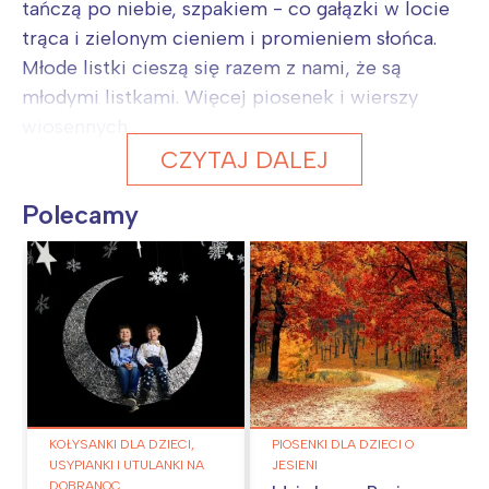
tańczą po niebie, szpakiem - co gałązki w locie
trąca i zielonym cieniem i promieniem słońca.
Młode listki cieszą się razem z nami, że są
młodymi listkami. Więcej piosenek i wierszy
wiosennych...
CZYTAJ DALEJ
Polecamy
KOŁYSANKI DLA DZIECI,
PIOSENKI DLA DZIECI O
USYPIANKI I UTULANKI NA
JESIENI
DOBRANOC