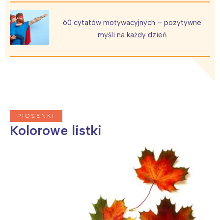
Łódź
Kraków
Trójmiasto
Południe
60 cytatów motywacyjnych – pozytywne
Poznań
Północ
myśli na każdy dzień
Wrocław
Wszystkie
Wybieram
PIOSENKI
Kolorowe listki