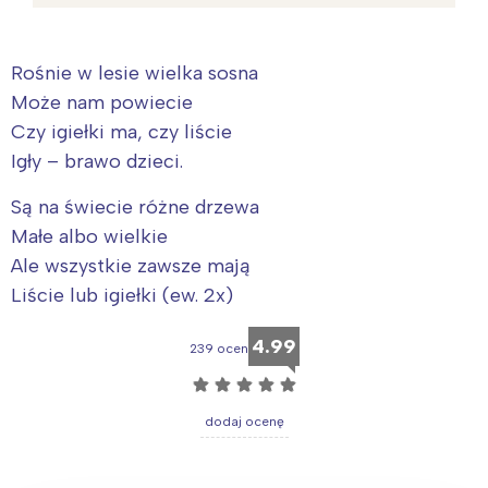
Rośnie w lesie wielka sosna
Może nam powiecie
Czy igiełki ma, czy liście
Igły – brawo dzieci.
Są na świecie różne drzewa
Małe albo wielkie
Ale wszystkie zawsze mają
Liście lub igiełki (ew. 2x)
4.99
239 ocen
☆
☆
☆
☆
☆
dodaj ocenę