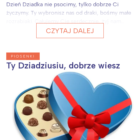
Dzień Dziadka nie psocimy, tylko dobrze Ci
życzymy. Ty wybronisz nas od draki, bośmy małe
rozrabiaki. Całujemy Cię serdecznie, żyj nam...
CZYTAJ DALEJ
PIOSENKI
Ty Dziadziusiu, dobrze wiesz