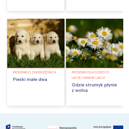
PIOSENKI O ZWIERZĘTACH
PIOSENKI DLA DZIECI O
LECIE I WAKACJACH
Pieski małe dwa
Gdzie strumyk płynie
z wolna