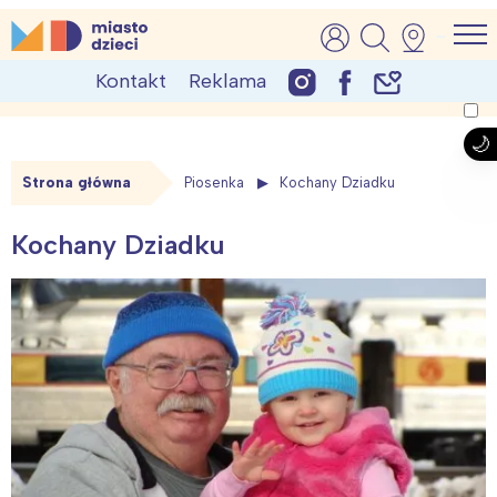
Skip
MiastoDzieci.pl
atrakcje dla dzieci, wydarzenia, imprezy rodzinne
to
Kontakt
Reklama
content
Strona główna
Piosenka
Kochany Dziadku
Kochany Dziadku