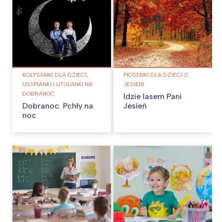
KOŁYSANKI DLA DZIECI,
PIOSENKI DLA DZIECI O
USYPIANKI I UTULANKI NA
JESIENI
DOBRANOC
Idzie lasem Pani
Dobranoc. Pchły na
Jesień
noc