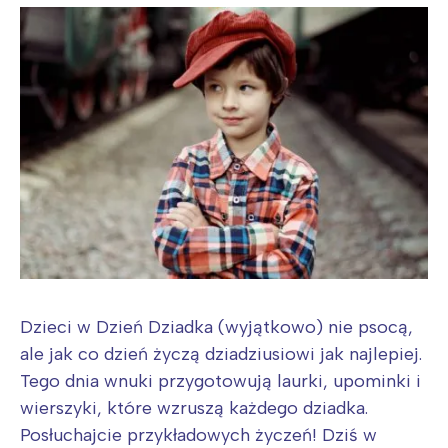
tego regionu:
Warszawa
Śląsk
Łódź
Kraków
Trójmiasto
Południe
Poznań
Północ
Wrocław
Wszystkie
Wybieram
Dzieci w Dzień Dziadka (wyjątkowo) nie psocą,
ale jak co dzień życzą dziadziusiowi jak najlepiej.
Tego dnia wnuki przygotowują laurki, upominki i
wierszyki, które wzruszą każdego dziadka.
Posłuchajcie przykładowych życzeń! Dziś w