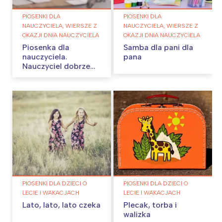
PIOSENKI DLA
PIOSENKI DLA
NAUCZYCIELA, WIERSZE Z
NAUCZYCIELA, WIERSZE Z
OKAZJI DNIA NAUCZYCIELA
OKAZJI DNIA NAUCZYCIELA
Piosenka dla
Samba dla pani dla
nauczyciela.
pana
Nauczyciel dobrze
wie…
PIOSENKI DLA DZIECI O
PIOSENKI DLA DZIECI O
LECIE I WAKACJACH
LECIE I WAKACJACH
Lato, lato, lato czeka
Plecak, torba i
walizka