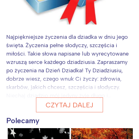
Najpiękniejsze życzenia dla dziadka w dniu jego
święta. Życzenia pełne słodyczy, szczęścia i
miłości. Takie słowa napisane lub wyrecytowane
wzruszą serce każdego dziadziusia. Zapraszamy
po życzenia na Dzień Dziadka! Ty Dziadziusiu,
dobrze wiesz, czego wnuk Ci życzy: zdrowia,
skarbów, jakich chcesz, szczęścia i słodyczy.
Niechaj dziadzio mój jedyny żyje długo i...
CZYTAJ DALEJ
Polecamy