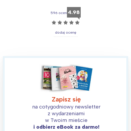
4.98
596 ocen
☆
☆
☆
☆
☆
dodaj ocenę
Zapisz się
na cotygodniowy newsletter
z wydarzeniami
w Twoim mieście
i odbierz eBook za darmo!