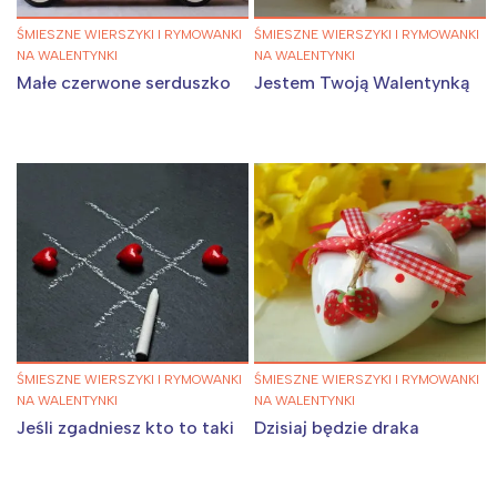
Poznań
Północ
ŚMIESZNE WIERSZYKI I RYMOWANKI
ŚMIESZNE WIERSZYKI I RYMOWANKI
Wrocław
Wszystkie
NA WALENTYNKI
NA WALENTYNKI
Małe czerwone serduszko
Jestem Twoją Walentynką
Wybieram
ŚMIESZNE WIERSZYKI I RYMOWANKI
ŚMIESZNE WIERSZYKI I RYMOWANKI
NA WALENTYNKI
NA WALENTYNKI
Jeśli zgadniesz kto to taki
Dzisiaj będzie draka