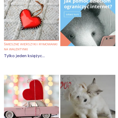
ŚMIESZNE WIERSZYKI I RYMOWANKI
NA WALENTYNKI
Tylko jeden księżyc…
Interesują mnie wydarzenia z
tego regionu:
Warszawa
Śląsk
Łódź
Kraków
Trójmiasto
Południe