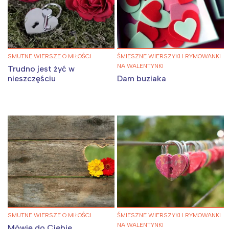
SMUTNE WIERSZE O MIŁOŚCI
ŚMIESZNE WIERSZYKI I RYMOWANKI
NA WALENTYNKI
Trudno jest żyć w
nieszczęściu
Dam buziaka
SMUTNE WIERSZE O MIŁOŚCI
ŚMIESZNE WIERSZYKI I RYMOWANKI
NA WALENTYNKI
Mówię do Ciebie