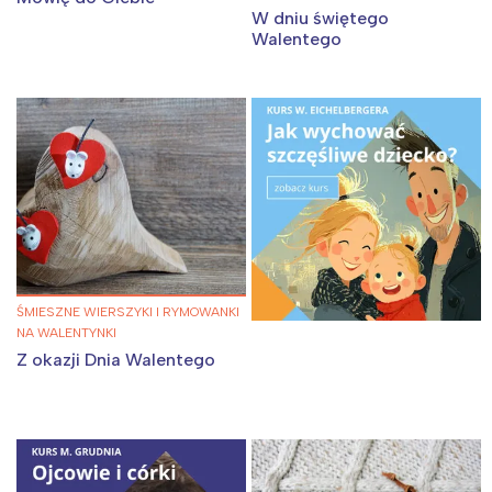
W dniu świętego
Walentego
Interesują mnie wydarzenia z
ŚMIESZNE WIERSZYKI I RYMOWANKI
tego regionu:
NA WALENTYNKI
Z okazji Dnia Walentego
Warszawa
Śląsk
Łódź
Kraków
Trójmiasto
Południe
Poznań
Północ