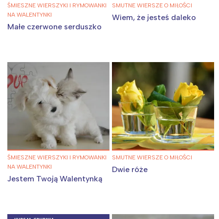
ŚMIESZNE WIERSZYKI I RYMOWANKI
SMUTNE WIERSZE O MIŁOŚCI
NA WALENTYNKI
Wiem, że jesteś daleko
Małe czerwone serduszko
ŚMIESZNE WIERSZYKI I RYMOWANKI
SMUTNE WIERSZE O MIŁOŚCI
NA WALENTYNKI
Dwie róże
Jestem Twoją Walentynką