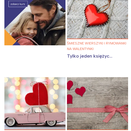
Wrocław
Wszystkie
Wybieram
ŚMIESZNE WIERSZYKI I RYMOWANKI
NA WALENTYNKI
Tylko jeden księżyc…