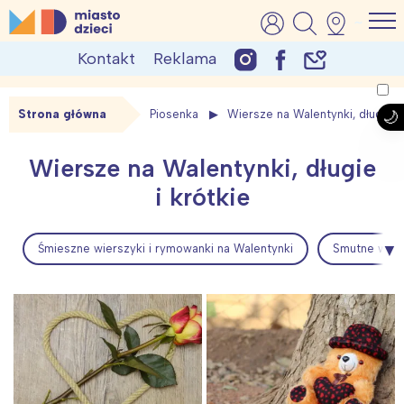
Skip
MiastoDzieci.pl
atrakcje dla dzieci, wydarzenia, imprezy rodzinne
to
Kontakt
Reklama
content
Strona główna
Piosenka
Wiersze na Walentynki, długie i 
Wiersze na Walentynki, długie
i krótkie
Śmieszne wierszyki i rymowanki na Walentynki
Smutne wiers