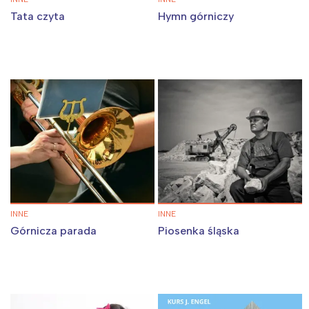
Tata czyta
Hymn górniczy
INNE
INNE
Górnicza parada
Piosenka śląska
Interesują mnie wydarzenia z