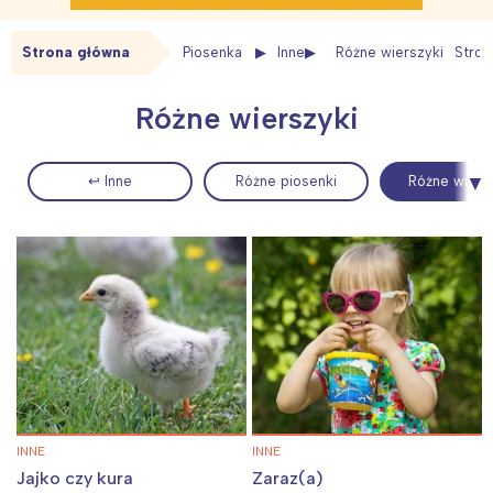
Strona główna
Piosenka
Inne
Różne wierszyki
Stron
Różne wierszyki
↩ Inne
Różne piosenki
Różne wiers
INNE
INNE
Jajko czy kura
Zaraz(a)