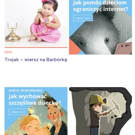
tego regionu:
Warszawa
Śląsk
Łódź
Kraków
Trójmiasto
Południe
Poznań
Północ
INNE
Wrocław
Wszystkie
Trojak – wiersz na Barbórkę
Wybieram