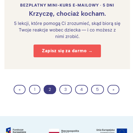
BEZPŁATNY MINI-KURS E-MAILOWY · 5 DNI
Krzyczę, chociaż kocham.
5 lekcji, które pomogą Ci zrozumieć, skąd biorą się
Twoje reakcje wobec dziecka — i co możesz z
nimi zrobić.
Zapisz się za darmo →
«
1
2
3
4
5
»