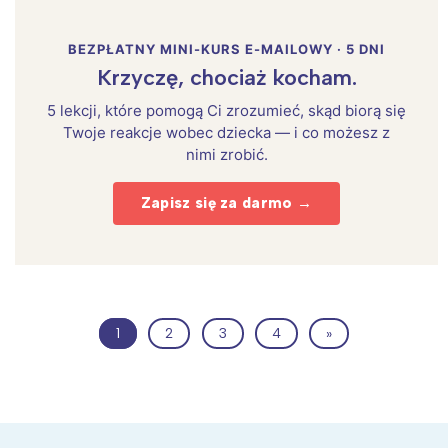
BEZPŁATNY MINI-KURS E-MAILOWY · 5 DNI
Krzyczę, chociaż kocham.
5 lekcji, które pomogą Ci zrozumieć, skąd biorą się
Twoje reakcje wobec dziecka — i co możesz z
nimi zrobić.
Zapisz się za darmo →
1
2
3
4
»