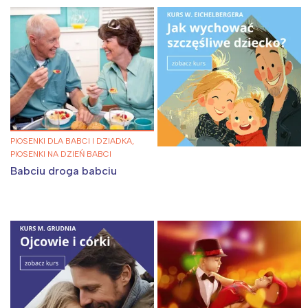
Interesują mnie wydarzenia z
tego regionu:
Warszawa
Śląsk
Łódź
Kraków
Trójmiasto
Południe
Poznań
Północ
PIOSENKI DLA BABCI I DZIADKA,
Wrocław
Wszystkie
PIOSENKI NA DZIEŃ BABCI
Babciu droga babciu
Wybieram