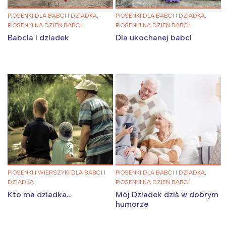
PIOSENKI DLA BABCI I DZIADKA,
PIOSENKI DLA BABCI I DZIADKA,
PIOSENKI NA DZIEŃ BABCI
PIOSENKI NA DZIEŃ BABCI
Babcia i dziadek
Dla ukochanej babci
PIOSENKI I WIERSZYKI DLA BABCI I
PIOSENKI DLA BABCI I DZIADKA,
DZIADKA
PIOSENKI NA DZIEŃ BABCI
Kto ma dziadka…
Mój Dziadek dziś w dobrym
humorze