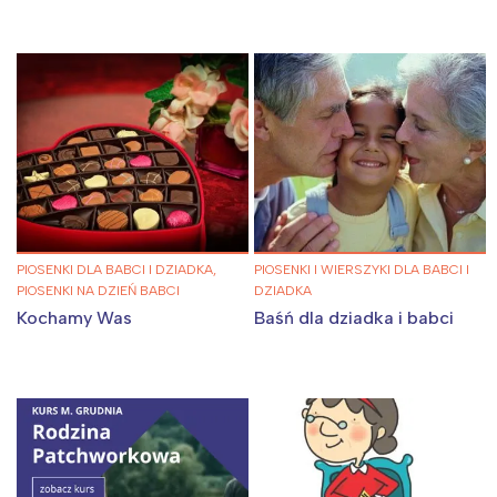
PIOSENKI DLA BABCI I DZIADKA,
PIOSENKI I WIERSZYKI DLA BABCI I
PIOSENKI NA DZIEŃ BABCI
DZIADKA
Kochamy Was
Baśń dla dziadka i babci