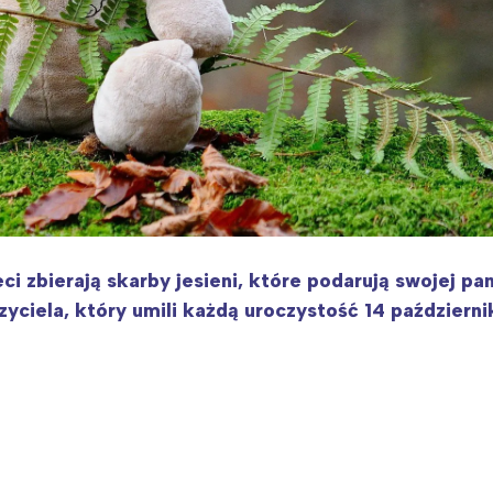
i zbierają skarby jesieni, które podarują swojej pani
yciela, który umili każdą uroczystość 14 październi