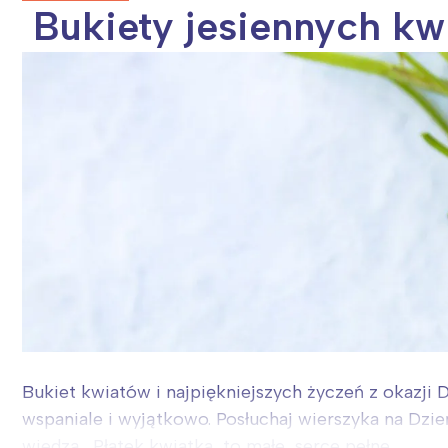
Bukiety jesiennych kw
Bukiet kwiatów i najpiękniejszych życzeń z okazji D
wspaniale i wyjątkowo. Posłuchaj wierszyka na Dz
wiedzą. Płatek kwiatka, to małe serce pełne...