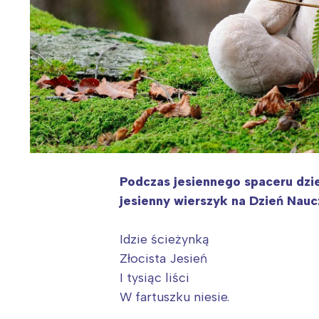
Podczas jesiennego spaceru dziec
jesienny wierszyk na Dzień Naucz
Idzie ścieżynką
Złocista Jesień
I tysiąc liści
W fartuszku niesie.