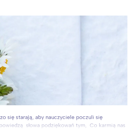
o się starają, aby nauczyciele poczuli się
 wypowiedzą słowa podziękowań tym, Co karmią nas