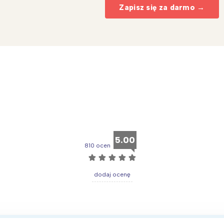
Zapisz się za darmo →
5.00
810 ocen
☆
☆
☆
☆
☆
Interesują mnie wydarzenia z tego regionu
dodaj ocenę
arszawa
Śląsk
ódź
Kraków