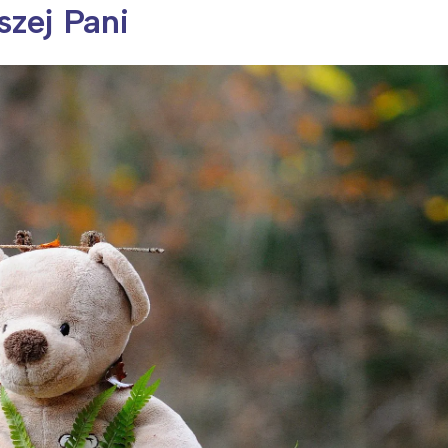
szej Pani
ia i jej płatki
Pszczoła i kwitnący ul