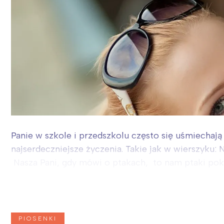
Panie w szkole i przedszkolu często się uśmiechają 
najserdeczniejsze życzenia. Takie jak w wierszyku: N
Nasza Pani, gdy mówi o ptakach, to nam ptaki pokaz
PIOSENKI