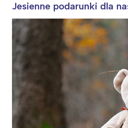
Jesienne podarunki dla na
Wiosenny koncert ptaków na płocie
Kwitnąca wiśn