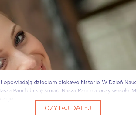
i opowiadają dzieciom ciekawe historie. W Dzień Naucz
asza Pani lubi się śmiać. Nasza Pani ma oczy wesołe. My 
uje...
CZYTAJ DALEJ