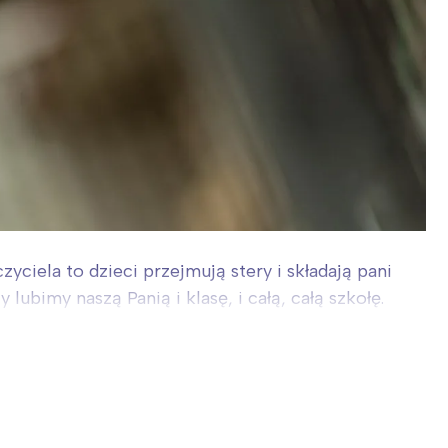
yciela to dzieci przejmują stery i składają pani
lubimy naszą Panią i klasę, i całą, całą szkołę.