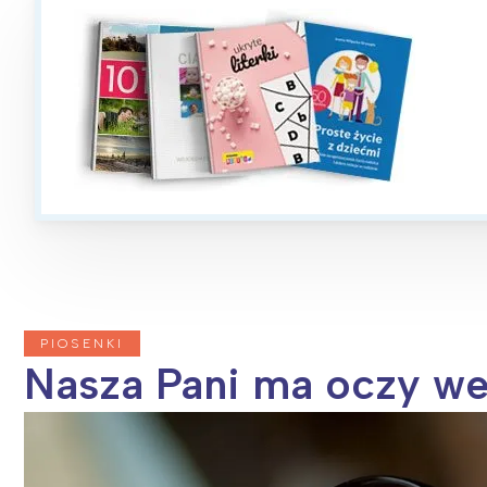
T
P
W
PIOSENKI
Nasza Pani ma oczy we