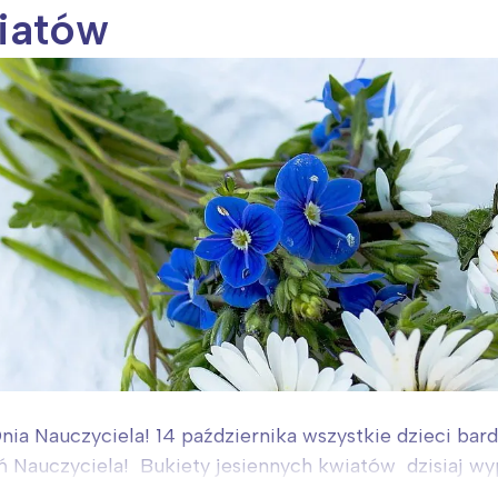
iatów
nia Nauczyciela! 14 października wszystkie dzieci bardz
ień Nauczyciela! Bukiety jesiennych kwiatów dzisiaj