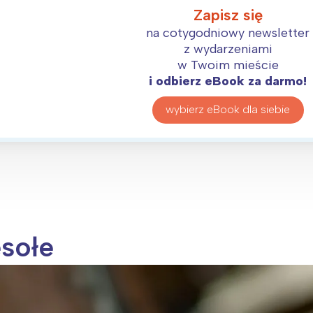
rójmiasto
Południe
Zapisz się
oznań
Północ
na cotygodniowy newsletter
rocław
Wszystkie
z wydarzeniami
w Twoim mieście
i odbierz eBook za darmo!
Wybieram
wybierz eBook dla siebie
sołe