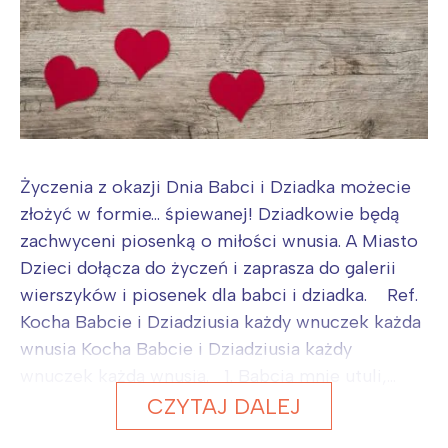
Życzenia z okazji Dnia Babci i Dziadka możecie
złożyć w formie... śpiewanej! Dziadkowie będą
zachwyceni piosenką o miłości wnusia. A Miasto
Dzieci dołącza do życzeń i zaprasza do galerii
wierszyków i piosenek dla babci i dziadka. Ref.
Kocha Babcie i Dziadziusia każdy wnuczek każda
wnusia Kocha Babcie i Dziadziusia każdy
wnuczek każda wnusia. 1. Babcia mnie utuli,...
CZYTAJ DALEJ