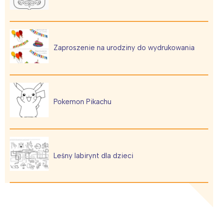
Zaproszenie na urodziny do wydrukowania
Pokemon Pikachu
Interesują mnie wydarzenia z
tego regionu:
Leśny labirynt dla dzieci
Warszawa
Śląsk
Łódź
Kraków
Trójmiasto
Południe
Poznań
Północ