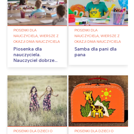
PIOSENKI DLA
PIOSENKI DLA
NAUCZYCIELA, WIERSZE Z
NAUCZYCIELA, WIERSZE Z
OKAZJI DNIA NAUCZYCIELA
OKAZJI DNIA NAUCZYCIELA
Piosenka dla
Samba dla pani dla
nauczyciela.
pana
Nauczyciel dobrze
wie…
PIOSENKI DLA DZIECI O
PIOSENKI DLA DZIECI O