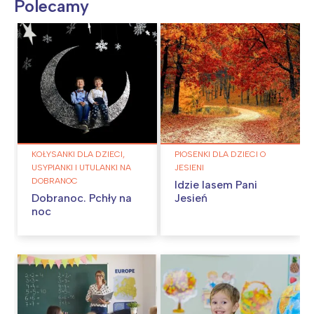
Polecamy
KOŁYSANKI DLA DZIECI,
PIOSENKI DLA DZIECI O
USYPIANKI I UTULANKI NA
JESIENI
DOBRANOC
Idzie lasem Pani
Dobranoc. Pchły na
Jesień
noc