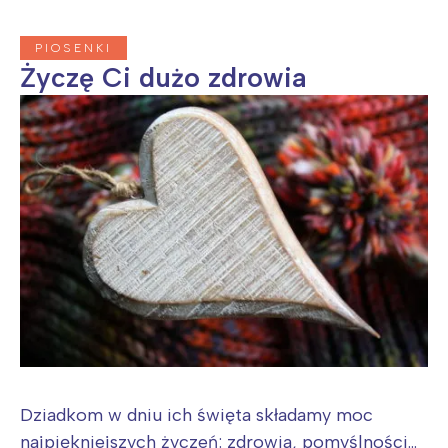
Wrocław
Wszystkie
PIOSENKI
Wybieram
Życzę Ci dużo zdrowia
Dziadkom w dniu ich święta składamy moc
najpiękniejszych życzeń: zdrowia, pomyślności...