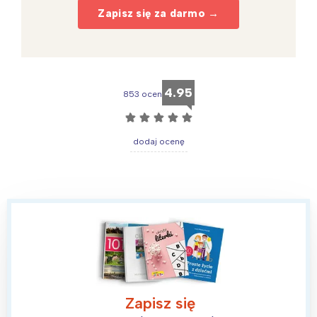
Zapisz się za darmo →
4.95
853 ocen
☆
☆
☆
☆
☆
dodaj ocenę
Zapisz się