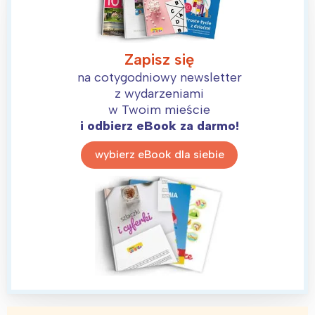
Zapisz się
na cotygodniowy newsletter
z wydarzeniami
w Twoim mieście
i odbierz eBook za darmo!
wybierz eBook dla siebie
Interesują mnie wydarzenia z
tego regionu:
Warszawa
Śląsk
Łódź
Kraków