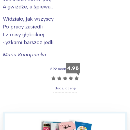
A gwiżdże, a śpiewa…
Widziało, jak wszyscy
Po pracy zasiedli
I z misy głębokiej
Łyżkami barszcz jedli.
Maria Konopnicka
4.98
692 ocen
☆
☆
☆
☆
☆
dodaj ocenę