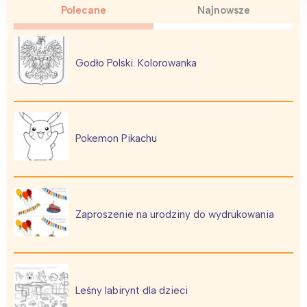
Trójmiasto
Południe
Polecane
Najnowsze
Poznań
Północ
Wrocław
Wszystkie
Godło Polski. Kolorowanka
Wybieram
Pokemon Pikachu
Zaproszenie na urodziny do wydrukowania
Leśny labirynt dla dzieci