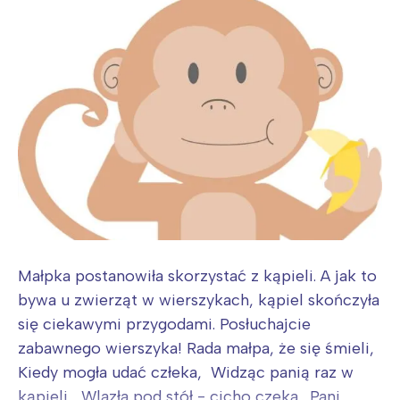
Małpka postanowiła skorzystać z kąpieli. A jak to
bywa u zwierząt w wierszykach, kąpiel skończyła
się ciekawymi przygodami. Posłuchajcie
zabawnego wierszyka! Rada małpa, że się śmieli,
Kiedy mogła udać człeka, Widząc panią raz w
kąpieli, Wlazła pod stół - cicho czeka. Pani