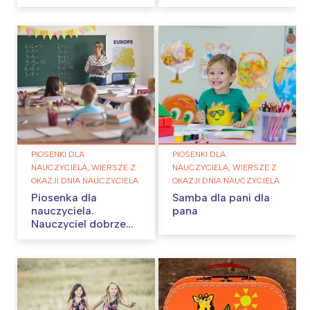
PIOSENKI DLA
PIOSENKI DLA
NAUCZYCIELA, WIERSZE Z
NAUCZYCIELA, WIERSZE Z
OKAZJI DNIA NAUCZYCIELA
OKAZJI DNIA NAUCZYCIELA
Piosenka dla
Samba dla pani dla
nauczyciela.
pana
Nauczyciel dobrze
wie…