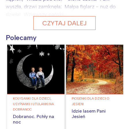
wyszła, drzwi zamknęła; Małpa figlarz - nuż do
dzieła! Wziąwszy pański...
CZYTAJ DALEJ
Polecamy
KOŁYSANKI DLA DZIECI,
PIOSENKI DLA DZIECI O
USYPIANKI I UTULANKI NA
JESIENI
DOBRANOC
Idzie lasem Pani
Dobranoc. Pchły na
Jesień
noc