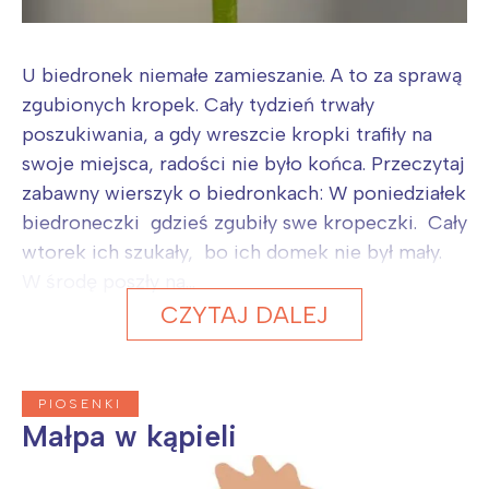
U biedronek niemałe zamieszanie. A to za sprawą
zgubionych kropek. Cały tydzień trwały
poszukiwania, a gdy wreszcie kropki trafiły na
swoje miejsca, radości nie było końca. Przeczytaj
zabawny wierszyk o biedronkach: W poniedziałek
biedroneczki gdzieś zgubiły swe kropeczki. Cały
wtorek ich szukały, bo ich domek nie był mały.
W środę poszły na...
CZYTAJ DALEJ
PIOSENKI
Małpa w kąpieli