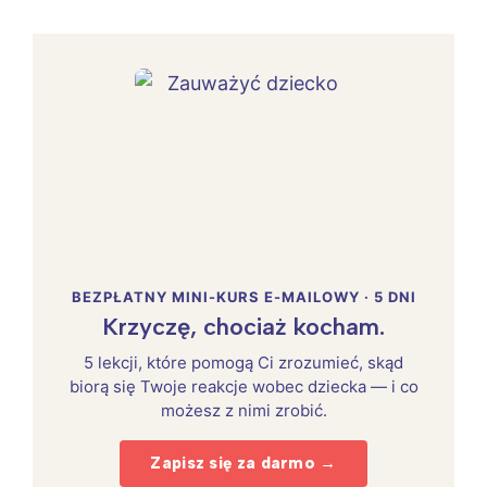
BEZPŁATNY MINI-KURS E-MAILOWY · 5 DNI
Krzyczę, chociaż kocham.
5 lekcji, które pomogą Ci zrozumieć, skąd
biorą się Twoje reakcje wobec dziecka — i co
możesz z nimi zrobić.
Zapisz się za darmo →