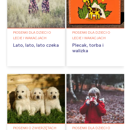
PIOSENKI DLA DZIECI O
PIOSENKI DLA DZIECI O
LECIE I WAKACJACH
LECIE I WAKACJACH
Lato, lato, lato czeka
Plecak, torba i
walizka
PIOSENKI O ZWIERZĘTACH
PIOSENKI DLA DZIECI O