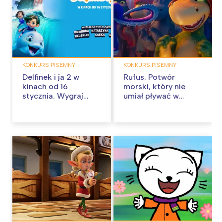
KONKURS PISEMNY
KONKURS PISEMNY
Delfinek i ja 2 w
Rufus. Potwór
kinach od 16
morski, który nie
stycznia. Wygraj
umiał pływać w
dwuosobowe
kinach od 26
zaproszenie na film!
grudnia. Wygraj
dwuosobowe
zaproszenie na film!