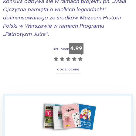
Konkurs odbywa się w ramach projektu pn. „Mała
Ojczyzna pamięta o wielkich legendach!”
dofinansowanego ze środków Muzeum Historii
Polski w Warszawie w ramach Programu
„Patriotyzm Jutra”.
4.99
320 ocen
☆
☆
☆
☆
☆
dodaj ocenę
Interesują mnie wydarzenia z
tego regionu:
Warszawa
Śląsk
Łódź
Kraków