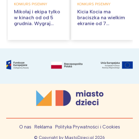
KONKURS PISEMNY
KONKURS PISEMNY
Mikołaj i ekipa tylko
Kicia Kocia ma
w kinach od od 5
braciszka na wielkim
grudnia. Wygraj
ekranie od 7
dwuosobowe
listopada. Wygraj
zaproszenie na film!
dwuosobowe
zaproszenie na film!
O nas
Reklama
Polityka Prywatności i Cookies
© Copyright by MiastoDzieci.pl
2026