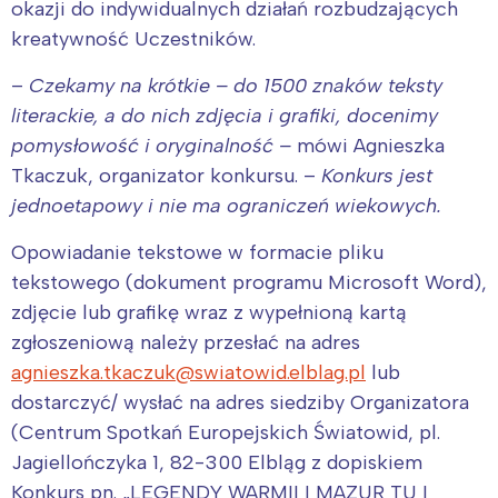
okazji do indywidualnych działań rozbudzających
kreatywność Uczestników.
–
Czekamy na krótkie – do 1500 znaków teksty
literackie, a do nich zdjęcia i grafiki, docenimy
pomysłowość i oryginalność –
mówi Agnieszka
Tkaczuk, organizator konkursu. –
Konkurs jest
jednoetapowy i nie ma ograniczeń wiekowych.
Opowiadanie tekstowe w formacie pliku
tekstowego (dokument programu Microsoft Word),
zdjęcie lub grafikę wraz z wypełnioną kartą
zgłoszeniową należy przesłać na adres
agnieszka.tkaczuk@swiatowid.elblag.pl
lub
dostarczyć/ wysłać na adres siedziby Organizatora
(Centrum Spotkań Europejskich Światowid, pl.
Jagiellończyka 1, 82-300 Elbląg z dopiskiem
Konkurs pn. „LEGENDY WARMII I MAZUR TU I