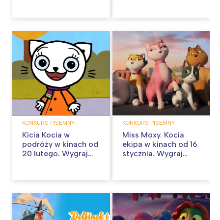
zaproszenie na film!
zaproszenie na film!
KONKURS PISEMNY
KONKURS PISEMNY
Kicia Kocia w
Miss Moxy. Kocia
podróży w kinach od
ekipa w kinach od 16
20 lutego. Wygraj
stycznia. Wygraj
dwuosobowe
dwuosobowe
zaproszenie na film!
zaproszenie na film!