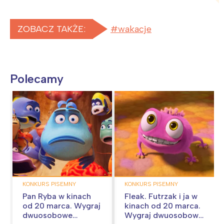
ZOBACZ TAKŻE:
wakacje
Polecamy
KONKURS PISEMNY
KONKURS PISEMNY
Pan Ryba w kinach
Fleak. Futrzak i ja w
od 20 marca. Wygraj
kinach od 20 marca.
dwuosobowe
Wygraj dwuosobowe