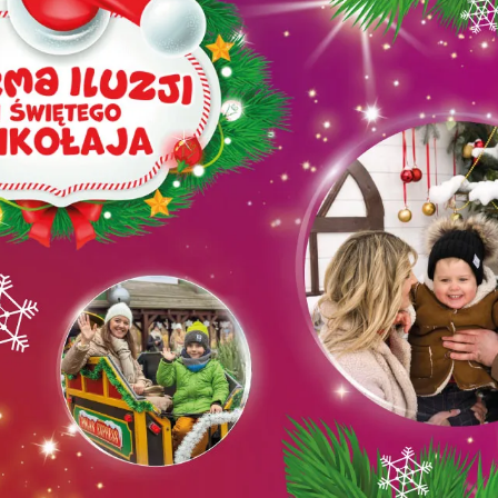
ia i jej płatki
Pszczoła i kwitnący ul