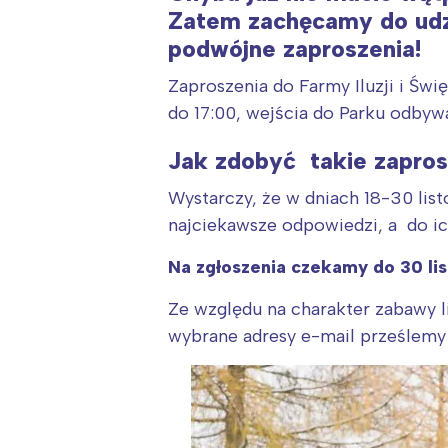
T
Zatem zachęcamy do udzi
P
podwójne zaproszenia!
W
Zaproszenia do Farmy Iluzji i Świ
do 17:00, wejścia do Parku odbywaj
Jak zdobyć takie zapros
Wystarczy, że w dniach 18-30 lis
najciekawsze odpowiedzi, a do i
Na zgłoszenia czekamy do 30 li
Ze względu na charakter zabawy l
wybrane adresy e-mail prześlemy 