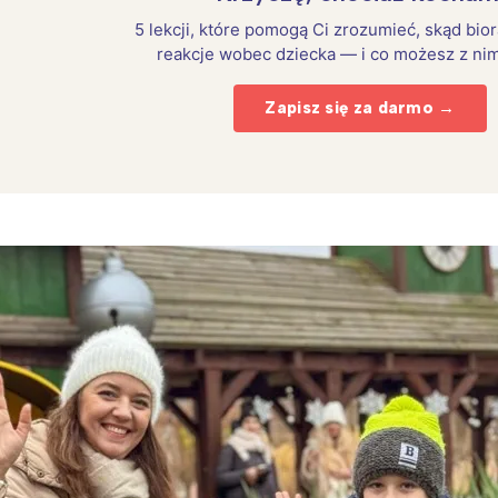
5 lekcji, które pomogą Ci zrozumieć, skąd bio
reakcje wobec dziecka — i co możesz z nim
Zapisz się za darmo →