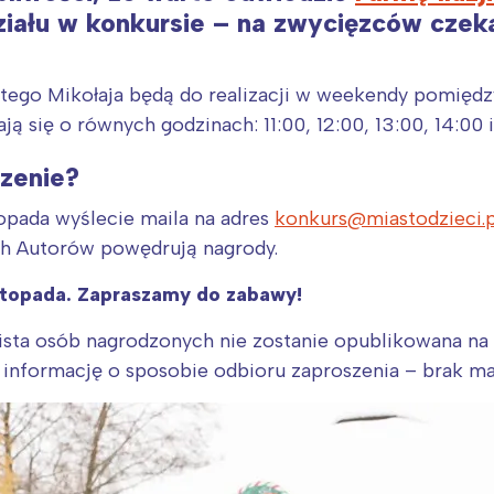
rójmiasto
Południe
ału w konkursie – na zwycięzców czeka
oznań
Północ
rocław
Wszystkie
ętego Mikołaja będą do realizacji w weekendy pomiędzy 
ą się o równych godzinach: 11:00, 12:00, 13:00, 14:00 i
Wybieram
zenie?
topada wyślecie maila na adres
konkurs@miastodzieci.p
ch Autorów powędrują nagrody.
stopada. Zapraszamy do zabawy!
ista osób nagrodzonych nie zostanie opublikowana na
informację o sposobie odbioru zaproszenia – brak ma