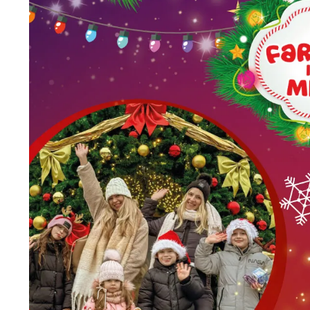
Wiosenny koncert ptaków na płocie
Kwitnąca wiśn