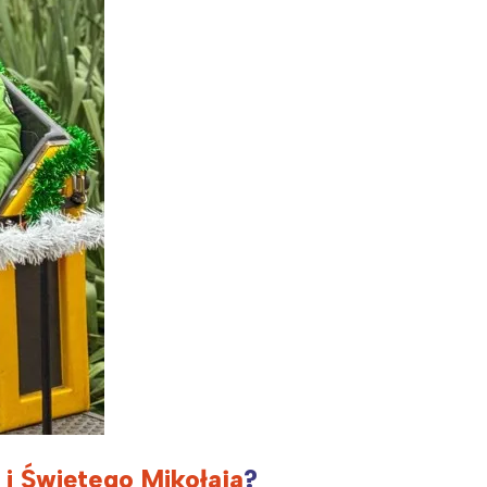
:
i i Świętego Mikołaja
?