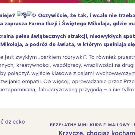
tnieje?
Oczywiście, że tak, i wcale nie trzeb
ia zaprasza Farma Iluzji i Świętego Mikołaja, gdzie
ina pełna świątecznych atrakcji, niezwykłych spotka
 Mikołaja, a podróż do świata, w którym spełniają si
ie jest zwykłym „parkiem rozrywki”. To również przestr
nych, kreatywności, współpracy, wrażliwości na drugie
by połączyć wyjście klasowe z celami wychowawczymi,
zwijanie empatii. Co więcej, oprowadzanie przez Prze
a niezapomnianą, fabularyzowaną przygodą – a nie tyl
BEZPŁATNY MINI-KURS E-MAILOWY · 
Krzyczę, chociaż kocham