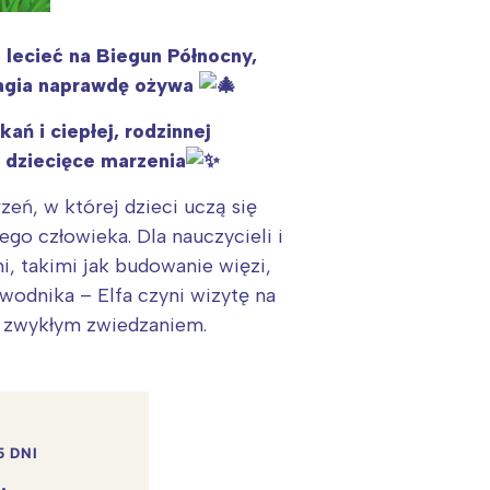
a lecieć na Biegun Północny,
 magia naprawdę ożywa
ń i ciepłej, rodzinnej
ę dziecięce marzenia
zeń, w której dzieci uczą się
go człowieka. Dla nauczycieli i
 takimi jak budowanie więzi,
wodnika – Elfa czyni wizytę na
ko zwykłym zwiedzaniem.
5 DNI
.