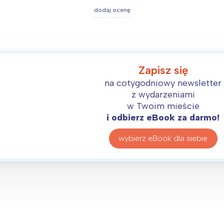
oznań
Północ
dodaj ocenę
rocław
Wszystkie
Wybieram
Zapisz się
na cotygodniowy newsletter
z wydarzeniami
w Twoim mieście
i odbierz eBook za darmo!
wybierz eBook dla siebie