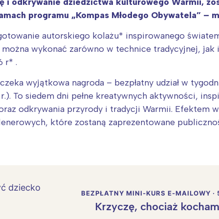
kę i odkrywanie dziedzictwa kulturowego Warmii, zo
 ramach programu „Kompas Młodego Obywatela” – mo
otowanie autorskiego kolażu* inspirowanego światem 
e można wykonać zarówno w technice tradycyjnej, jak i
 r* .
 czeka wyjątkowa nagroda – bezpłatny udział w tygod
.). To siedem dni pełne kreatywnych aktywności, inspi
oraz odkrywania przyrody i tradycji Warmii. Efektem w
 plenerowych, które zostaną zaprezentowane publiczn
BEZPŁATNY MINI-KURS E-MAILOWY · 
Krzyczę, chociaż kocham