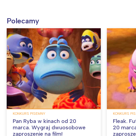
Polecamy
KONKURS PISEMNY
KONKURS PI
Pan Ryba w kinach od 20
Fleak. Fu
marca. Wygraj dwuosobowe
20 marc
zaproszenie na film!
zaproszen