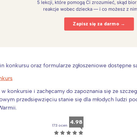
5 lekcji, które pomogą Ci zrozumieć, skąd bio
reakcje wobec dziecka — i co możesz z nim
Zapisz się za darmo →
n konkursu oraz formularze zgłoszeniowe dostępne są
nkurs
 w konkursie i zachęcamy do zapoznania się ze szczegó
Interesują mnie wydarzenia z tego regionu
owym przedsięwzięciu stanie się dla młodych ludzi p
Warmii.
arszawa
Śląsk
ódź
Kraków
4.98
173 ocen
rójmiasto
Południe
☆
☆
☆
☆
☆