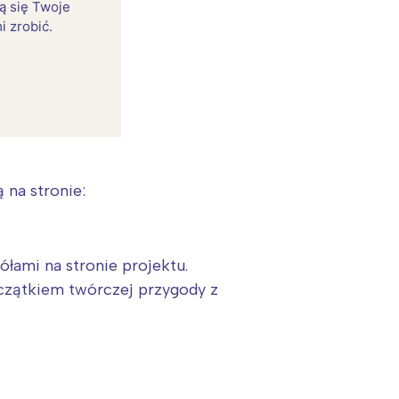
rą się Twoje
i zrobić.
 na stronie:
łami na stronie projektu.
:
oczątkiem twórczej przygody z