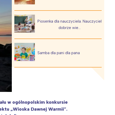
Piosenka dla nauczyciela. Nauczyciel
dobrze wie…
Wiewiórka na kwitnącym polu
Samba dla pani dla pana
iału w ogólnopolskim konkursie
jektu „Wioska Dawnej Warmii”.