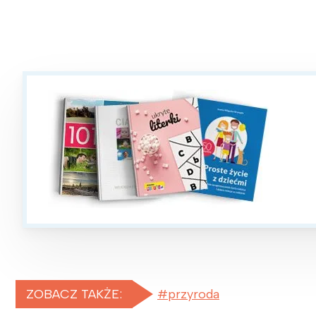
P
W
ZOBACZ TAKŻE:
przyroda