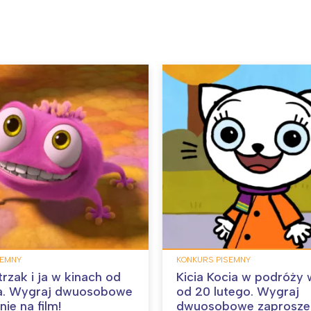
SEMNY
KONKURS PISEMNY
trzak i ja w kinach od
Kicia Kocia w podróży 
a. Wygraj dwuosobowe
od 20 lutego. Wygraj
ie na film!
dwuosobowe zaproszen