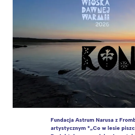
Wiosenny koncert ptaków na płocie
Kwitnąca wiśn
Fundacja Astrum Narusa z Fromb
artystycznym *„Co w lesie pisz