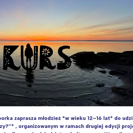
ia i jej płatki
Pszczoła i kwitnący ul
orka zaprasza młodzież *w wieku 12–16 lat* do udz
czy?”* , organizowanym w ramach drugiej edycji pro