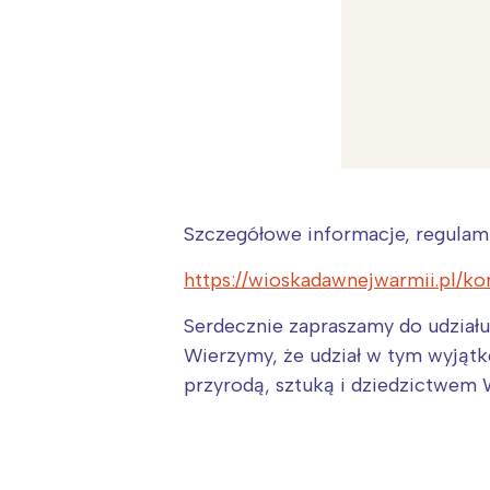
Szczegółowe informacje, regulami
https://wioskadawnejwarmii.pl/ko
Serdecznie zapraszamy do udziału
Wierzymy, że udział w tym wyjątk
przyrodą, sztuką i dziedzictwem 
W
Ł
T