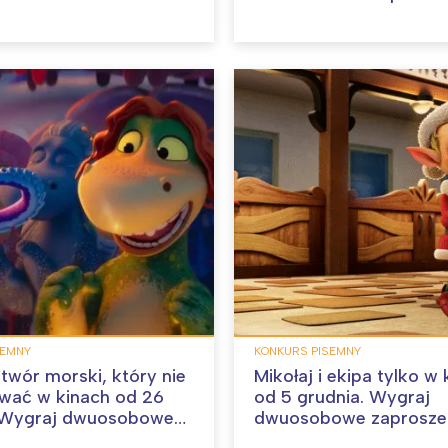
film!
SEMNY
KONKURS PISEMNY
otwór morski, który nie
Mikołaj i ekipa tylko w
ywać w kinach od 26
od 5 grudnia. Wygraj
. Wygraj dwuosobowe
dwuosobowe zaproszen
ie na film!
film!