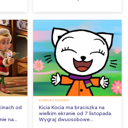
film!
KONKURS PISEMNY
 kinach od
Kicia Kocia ma braciszka na
wielkim ekranie od 7 listopada.
ie na
Wygraj dwuosobowe
zaproszenie na film!