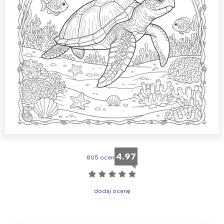
4.97
805 ocen
☆
☆
☆
☆
☆
dodaj ocenę