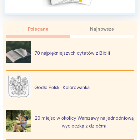
Polecane
Najnowsze
Interesują mnie wydarzenia z
tego regionu:
70 najpiękniejszych cytatów z Biblii
Warszawa
Śląsk
Łódź
Kraków
Trójmiasto
Południe
Godło Polski. Kolorowanka
Poznań
Północ
Wrocław
Wszystkie
20 miejsc w okolicy Warszawy na jednodniową
Wybieram
wycieczkę z dziećmi