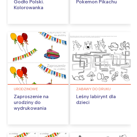
Godło Polski.
Pokemon Pikachu
Kolorowanka
URODZINOWE
ZABAWY DO DRUKU
Zaproszenie na
Leśny labirynt dla
urodziny do
dzieci
wydrukowania