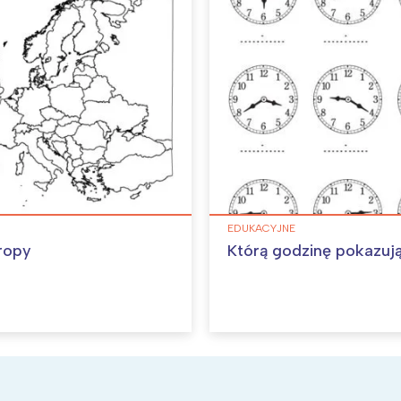
EDUKACYJNE
ropy
Którą godzinę pokazuj