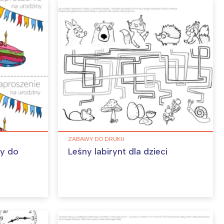
ZABAWY DO DRUKU
ny do
Leśny labirynt dla dzieci