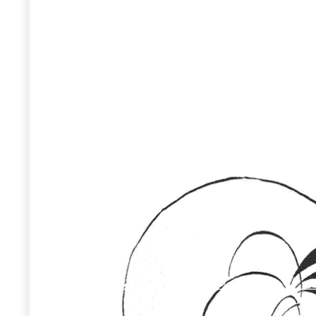
Wiosenny koncert ptaków na płocie
Kwitnąca wiśn