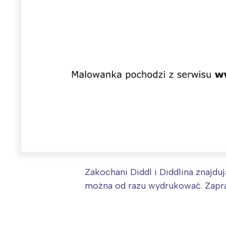
W
Zakochani Diddl i Diddlina znajdu
Ł
można od razu wydrukować. Zapr
T
P
W