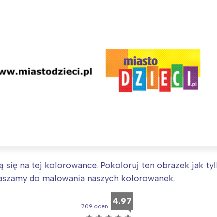
Interesują mnie wydarzenia z tego regionu
arszawa
Śląsk
ją się na tej kolorowance. Pokoloruj ten obrazek jak t
ódź
Kraków
aszamy do malowania naszych kolorowanek.
rójmiasto
Południe
oznań
Północ
4.97
709 ocen
rocław
Wszystkie