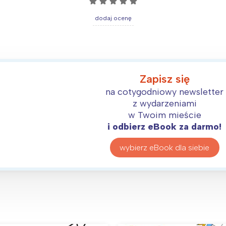
☆
☆
☆
☆
☆
dodaj ocenę
Wybieram
Zapisz się
na cotygodniowy newsletter
z wydarzeniami
w Twoim mieście
i odbierz eBook za darmo!
wybierz eBook dla siebie