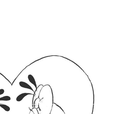
ia i jej płatki
Pszczoła i kwitnący ul