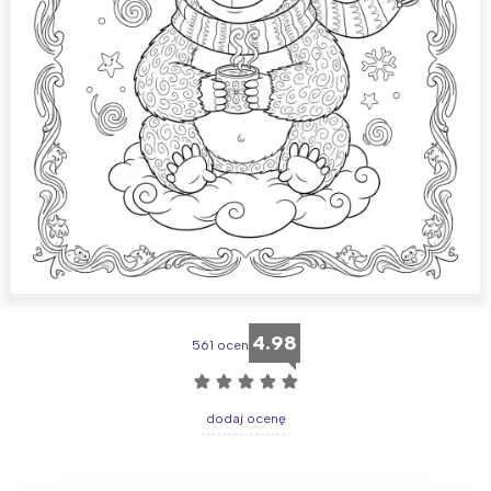
4.98
561 ocen
☆
☆
☆
☆
☆
dodaj ocenę