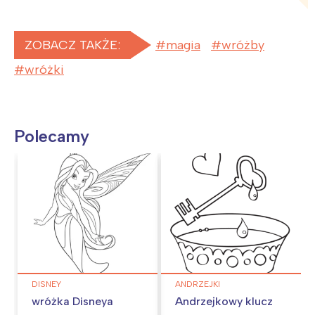
ZOBACZ TAKŻE:
magia
wróżby
wróżki
Polecamy
DISNEY
ANDRZEJKI
wróżka Disneya
Andrzejkowy klucz