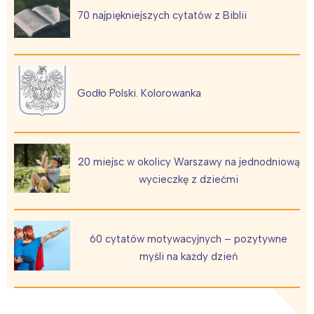
Łódź
Kraków
70 najpiękniejszych cytatów z Biblii
Trójmiasto
Południe
Poznań
Północ
Wrocław
Wszystkie
Godło Polski. Kolorowanka
Wybieram
20 miejsc w okolicy Warszawy na jednodniową
wycieczkę z dziećmi
60 cytatów motywacyjnych – pozytywne
myśli na każdy dzień