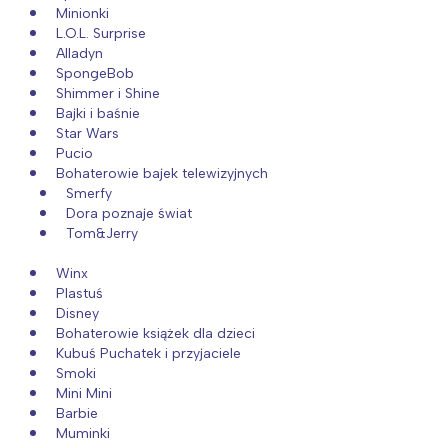
Minionki
L.O.L. Surprise
Alladyn
SpongeBob
Shimmer i Shine
Bajki i baśnie
Star Wars
Pucio
Bohaterowie bajek telewizyjnych
Smerfy
Dora poznaje świat
Tom&Jerry
Winx
Plastuś
Disney
Bohaterowie książek dla dzieci
Kubuś Puchatek i przyjaciele
Smoki
Mini Mini
Barbie
Muminki