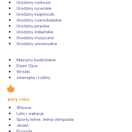
tego regionu:
Urodziny cyrkowe
Urodziny rycerskie
Urodziny księżniczki
Urodziny czarodziejskie
Warszawa
Śląsk
Urodziny pirackie
Łódź
Kraków
Urodziny indiańskie
Urodziny muzyczne
Trójmiasto
Południe
Urodziny uniwersalne
Poznań
Północ
Wrocław
Wszystkie
Maszyny budowlane
Dzień Ojca
Wróżki
Wybieram
zwierzęta i rośliny
pory roku
Wiosna
Lato i wakacje
Sporty letnie, letnia olimpiada
Jesień
Pogoda