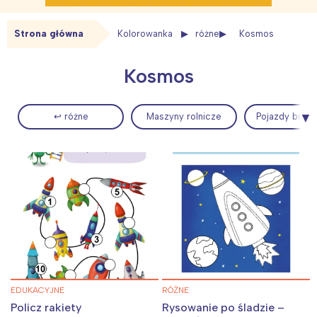
Strona główna
Kolorowanka
różne
Kosmos
Kosmos
↩ różne
Maszyny rolnicze
Pojazdy budo
EDUKACYJNE
RÓŻNE
Policz rakiety
Rysowanie po śladzie –