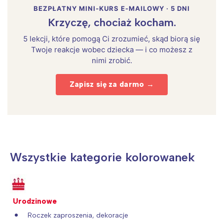
BEZPŁATNY MINI-KURS E-MAILOWY · 5 DNI
Krzyczę, chociaż kocham.
5 lekcji, które pomogą Ci zrozumieć, skąd biorą się
Twoje reakcje wobec dziecka — i co możesz z
nimi zrobić.
Zapisz się za darmo →
Wszystkie kategorie kolorowanek
Urodzinowe
Interesują mnie wydarzenia z
Roczek zaproszenia, dekoracje