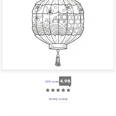
4.98
239 ocen
☆
☆
☆
☆
☆
dodaj ocenę