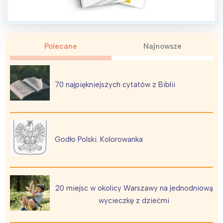
Polecane
Najnowsze
Interesują mnie wydarzenia z
tego regionu:
70 najpiękniejszych cytatów z Biblii
Warszawa
Śląsk
Łódź
Kraków
Trójmiasto
Południe
Godło Polski. Kolorowanka
Poznań
Północ
Wrocław
Wszystkie
20 miejsc w okolicy Warszawy na jednodniową
Wybieram
wycieczkę z dziećmi