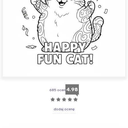
4.98
685 ocen
☆
☆
☆
☆
☆
dodaj ocenę