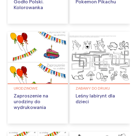
Godło Polski.
Pokemon Pikachu
Kolorowanka
URODZINOWE
ZABAWY DO DRUKU
Zaproszenie na
Leśny labirynt dla
urodziny do
dzieci
wydrukowania