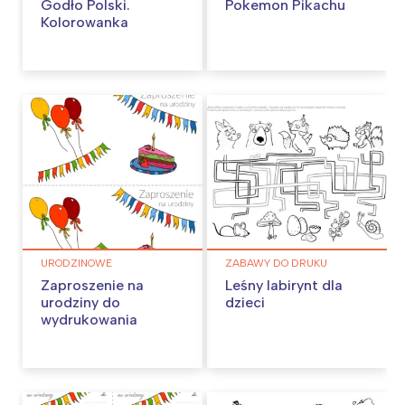
Godło Polski.
Pokemon Pikachu
Kolorowanka
URODZINOWE
ZABAWY DO DRUKU
Zaproszenie na
Leśny labirynt dla
urodziny do
dzieci
wydrukowania