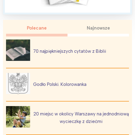
Polecane
Najnowsze
Interesują mnie wydarzenia z
tego regionu:
70 najpiękniejszych cytatów z Biblii
Warszawa
Śląsk
Łódź
Kraków
Trójmiasto
Południe
Godło Polski. Kolorowanka
Poznań
Północ
Wrocław
Wszystkie
20 miejsc w okolicy Warszawy na jednodniową
Wybieram
wycieczkę z dziećmi