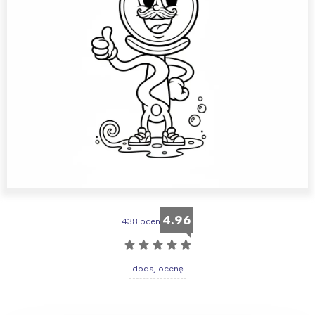
4.96
438 ocen
☆
☆
☆
☆
☆
dodaj ocenę