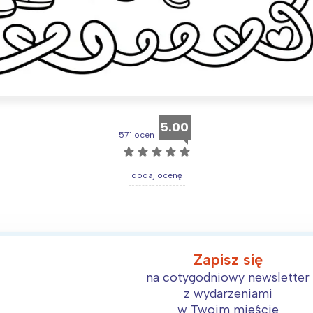
Interesują mnie wydarzenia z tego regionu
5.00
571 ocen
arszawa
Śląsk
☆
☆
☆
☆
☆
ódź
Kraków
dodaj ocenę
rójmiasto
Południe
oznań
Północ
rocław
Wszystkie
Zapisz się
Wybieram
na cotygodniowy newsletter
z wydarzeniami
w Twoim mieście