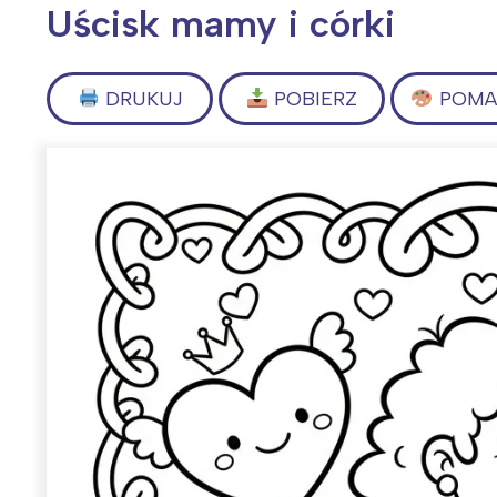
Uścisk mamy i córki
DRUKUJ
POBIERZ
POMAL
Wiosenny koncert ptaków na płocie
Kwitnąca wiśn