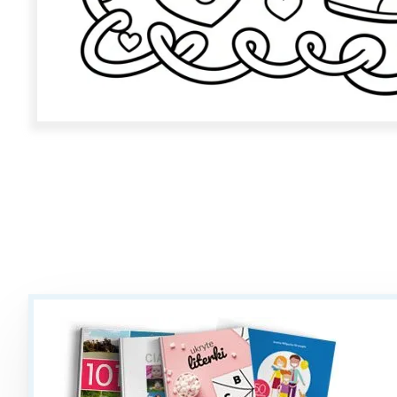
W
Ł
T
P
W