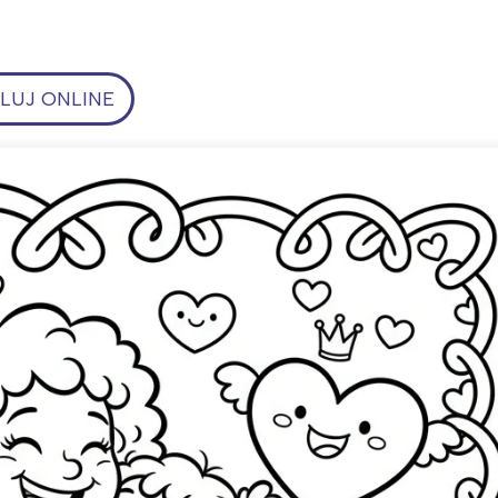
UJ ONLINE
ia i jej płatki
Pszczoła i kwitnący ul