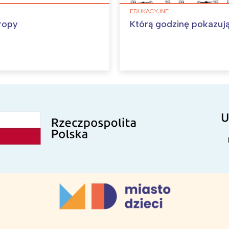
EDUKACYJNE
ropy
Którą godzinę pokazuj