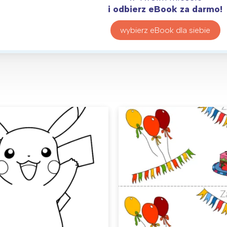
i odbierz eBook za darmo!
wybierz eBook dla siebie